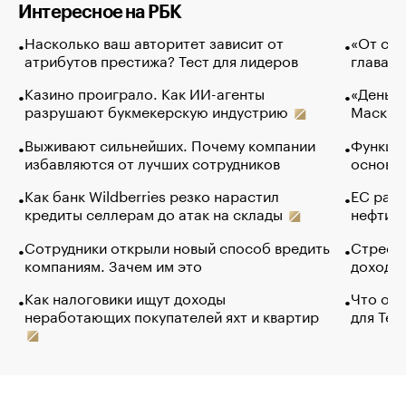
Интересное на РБК
Насколько ваш авторитет зависит от
«От спо
атрибутов престижа? Тест для лидеров
глава к
Казино проиграло. Как ИИ-агенты
«Деньги
разрушают букмекерскую индустрию
Маск в 
Выживают сильнейших. Почему компании
Функции
избавляются от лучших сотрудников
основ э
Как банк Wildberries резко нарастил
ЕС раз
кредиты селлерам до атак на склады
нефти —
Сотрудники открыли новый способ вредить
Стресс 
компаниям. Зачем им это
доходов
Как налоговики ищут доходы
Что обв
неработающих покупателей яхт и квартир
для Tel