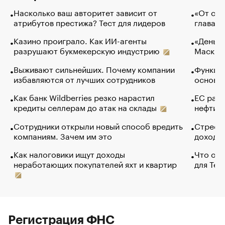
Насколько ваш авторитет зависит от
«От спо
атрибутов престижа? Тест для лидеров
глава к
Казино проиграло. Как ИИ-агенты
«Деньги
разрушают букмекерскую индустрию
Маск в 
Выживают сильнейших. Почему компании
Функции
избавляются от лучших сотрудников
основ э
Как банк Wildberries резко нарастил
ЕС раз
кредиты селлерам до атак на склады
нефти —
Сотрудники открыли новый способ вредить
Стресс 
компаниям. Зачем им это
доходов
Как налоговики ищут доходы
Что обв
неработающих покупателей яхт и квартир
для Tel
Регистрация ФНС