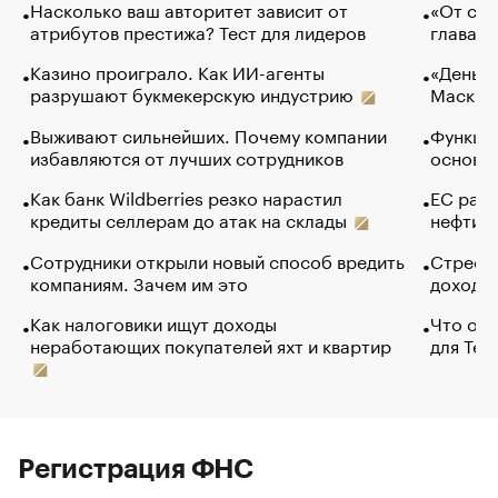
Насколько ваш авторитет зависит от
«От спо
атрибутов престижа? Тест для лидеров
глава к
Казино проиграло. Как ИИ-агенты
«Деньги
разрушают букмекерскую индустрию
Маск в 
Выживают сильнейших. Почему компании
Функции
избавляются от лучших сотрудников
основ э
Как банк Wildberries резко нарастил
ЕС раз
кредиты селлерам до атак на склады
нефти —
Сотрудники открыли новый способ вредить
Стресс 
компаниям. Зачем им это
доходов
Как налоговики ищут доходы
Что обв
неработающих покупателей яхт и квартир
для Tel
Регистрация ФНС