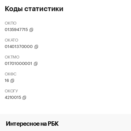
Коды статистики
ОКПО
0135947715
ОКАТО
01401370000
ОКТМО
01701000001
ОКФС
16
ОКОГУ
4210015
Интересное на РБК