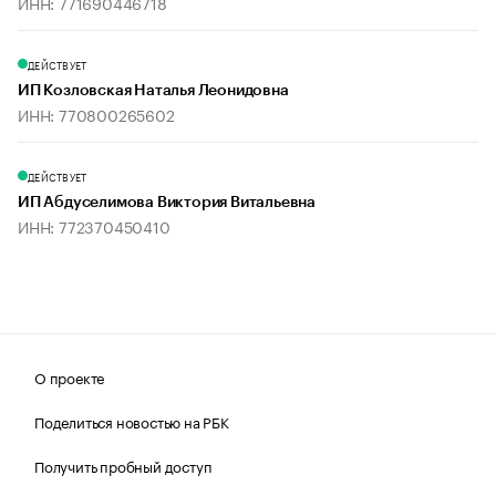
ИНН: 771690446718
ДЕЙСТВУЕТ
ИП Козловская Наталья Леонидовна
ИНН: 770800265602
ДЕЙСТВУЕТ
ИП Абдуселимова Виктория Витальевна
ИНН: 772370450410
О проекте
Поделиться новостью на РБК
Получить пробный доступ