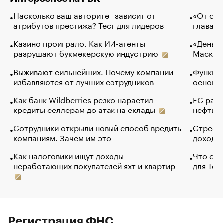
Насколько ваш авторитет зависит от
«От спо
атрибутов престижа? Тест для лидеров
глава к
Казино проиграло. Как ИИ-агенты
«Деньги
разрушают букмекерскую индустрию
Маск в 
Выживают сильнейших. Почему компании
Функции
избавляются от лучших сотрудников
основ э
Как банк Wildberries резко нарастил
ЕС раз
кредиты селлерам до атак на склады
нефти —
Сотрудники открыли новый способ вредить
Стресс 
компаниям. Зачем им это
доходов
Как налоговики ищут доходы
Что обв
неработающих покупателей яхт и квартир
для Tel
Регистрация ФНС