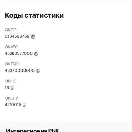
Коды статистики
ОКПО
0134598458
ОКАТО
45283577000
ОКТМО
45370000000
ОКФС
16
ОКОГУ
4210015
Интересное на РБК