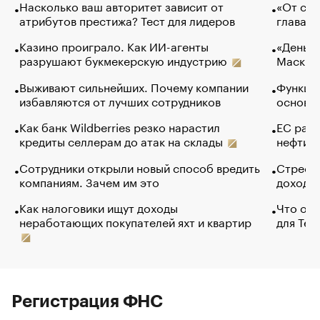
Насколько ваш авторитет зависит от
«От спо
атрибутов престижа? Тест для лидеров
глава к
Казино проиграло. Как ИИ-агенты
«Деньги
разрушают букмекерскую индустрию
Маск в 
Выживают сильнейших. Почему компании
Функции
избавляются от лучших сотрудников
основ э
Как банк Wildberries резко нарастил
ЕС раз
кредиты селлерам до атак на склады
нефти —
Сотрудники открыли новый способ вредить
Стресс 
компаниям. Зачем им это
доходов
Как налоговики ищут доходы
Что обв
неработающих покупателей яхт и квартир
для Tel
Регистрация ФНС