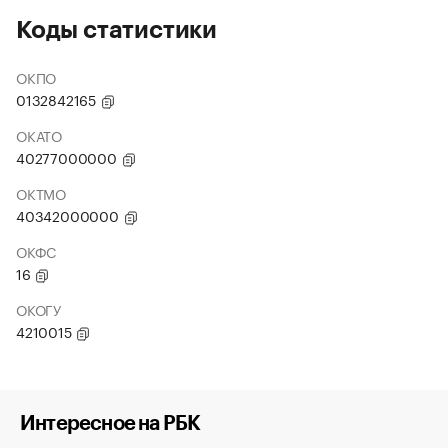
Коды статистики
ОКПО
0132842165
ОКАТО
40277000000
ОКТМО
40342000000
ОКФС
16
ОКОГУ
4210015
Интересное на РБК