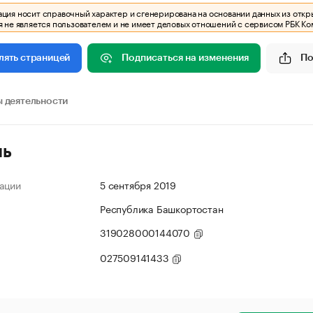
ия носит справочный характер и сгенерирована на основании данных из откр
 не является пользователем и не имеет деловых отношений с сервисом РБК Ко
Подписаться на изменения
По
лять страницей
 деятельности
ль
ации
5 сентября 2019
Республика Башкортостан
319028000144070
027509141433