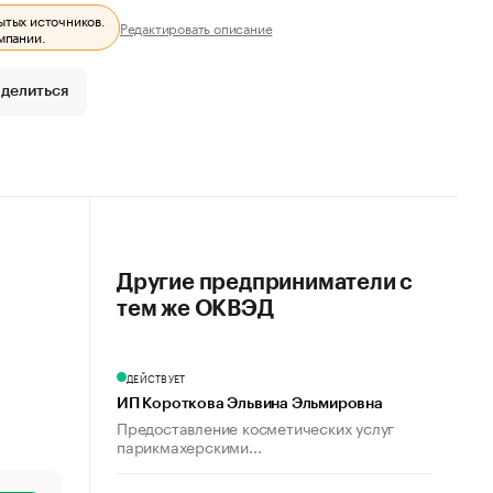
ытых источников.
Редактировать описание
мпании.
делиться
Другие предприниматели с
тем же ОКВЭД
ДЕЙСТВУЕТ
ИП Короткова Эльвина Эльмировна
Предоставление косметических услуг
парикмахерскими...