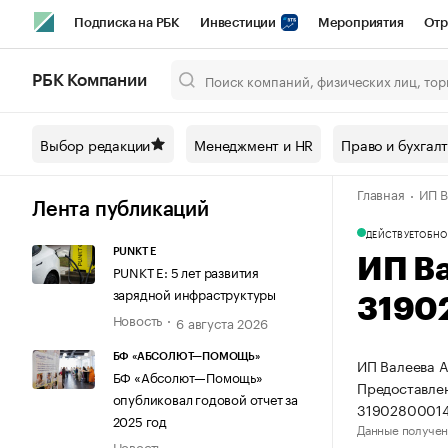
Подписка на РБК
Инвестиции
Мероприятия
Отр
Спорт
Школа управления РБК
РБК Образование
РБ
РБК Компании
Город
Стиль
Крипто
РБК Бизнес-среда
Дискусси
Выбор редакции
Менеджмент и HR
Право и бухгал
Спецпроекты СПб
Конференции СПб
Спецпроекты
Главная
ИП В
Технологии и медиа
Финансы
Рынок наличной валют
Лента публикаций
ДЕЙСТВУЕТ
ОБНО
PUNKT E
ИП В
PUNKT E: 5 лет развития
зарядной инфраструктуры
3190
Новость
6 августа 2026
БФ «АБСОЛЮТ—ПОМОЩЬ»
ИП Валеева А
БФ «Абсолют—Помощь»
Предоставлен
опубликовал годовой отчет за
31902800014
2025 год
Данные получен
Новость