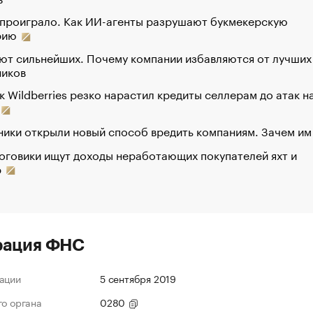
 проиграло. Как ИИ-агенты разрушают букмекерскую
рию
ют сильнейших. Почему компании избавляются от лучших
ников
к Wildberries резко нарастил кредиты селлерам до атак н
ики открыли новый способ вредить компаниям. Зачем им
оговики ищут доходы неработающих покупателей яхт и
р
рация ФНС
ации
5 сентября 2019
го органа
0280