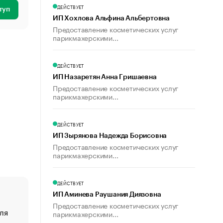
ДЕЙСТВУЕТ
туп
ИП Хохлова Альфина Альбертовна
Предоставление косметических услуг
парикмахерскими...
ДЕЙСТВУЕТ
ИП Назаретян Анна Гришаевна
Предоставление косметических услуг
парикмахерскими...
ДЕЙСТВУЕТ
ИП Зырянова Надежда Борисовна
Предоставление косметических услуг
парикмахерскими...
ДЕЙСТВУЕТ
ИП Аминева Раушания Диязовна
Предоставление косметических услуг
ля
«От спорта тело стареет иначе». Как живет глава ко
парикмахерскими...
создавшей GTA