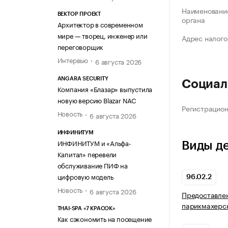
Наименование
ВЕКТОР ПРОЕКТ
органа
Архитектор в современном
мире — творец, инженер или
Адрес налого
переговорщик
Интервью
6 августа 2026
ANGARA SECURITY
Социал
Компания «Блазар» выпустила
новую версию Blazar NAC
Регистрацио
Новость
6 августа 2026
ИНФИНИТУМ
ИНФИНИТУМ и «Альфа-
Виды д
Капитал» перевели
обслуживание ПИФ на
цифровую модель
96.02.2
Новость
6 августа 2026
Предоставлен
парикмахерс
THAI-SPA «7 КРАСОК»
Как сэкономить на посещение