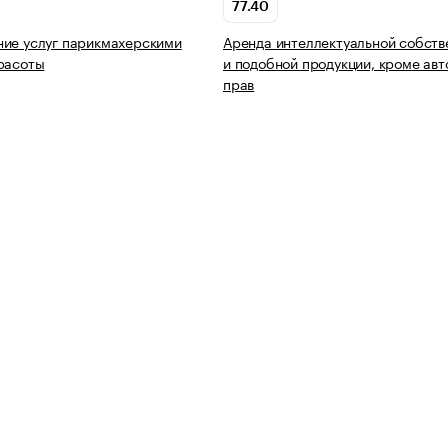
77.40
ие услуг парикмахерскими
Аренда интеллектуальной собств
расоты
и подобной продукции, кроме авт
прав