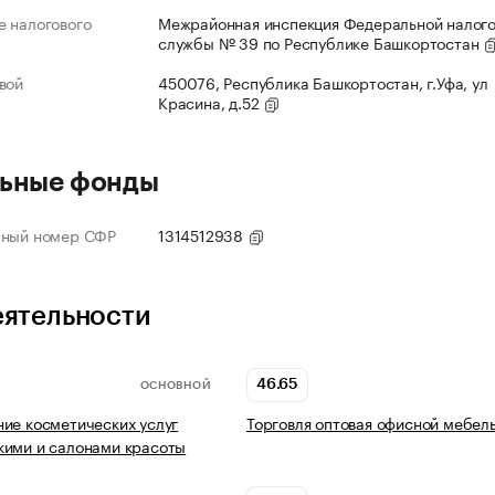
 налогового
Межрайонная инспекция Федеральной налог
службы № 39 по Республике Башкортостан
вой
450076, Республика Башкортостан, г.Уфа, ул
Красина, д.52
ьные фонды
нный номер СФР
1314512938
еятельности
46.65
ОСНОВНОЙ
ие косметических услуг
Торговля оптовая офисной мебел
кими и салонами красоты