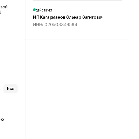
овой
ДЕЙСТВУЕТ
ИП Кагарманов Эльнар Загитович
ИНН: 020503349584
Все
ью