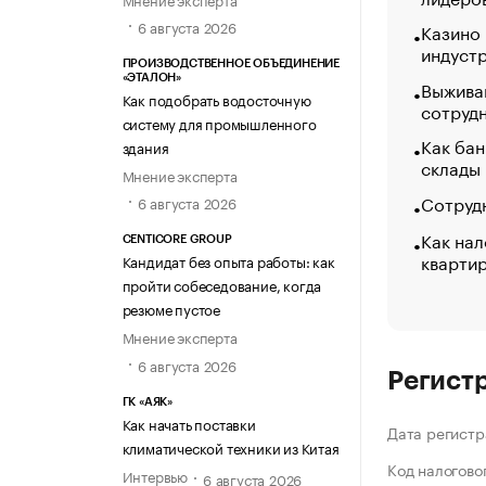
6 августа 2026
Казино
индуст
ПРОИЗВОДСТВЕННОЕ ОБЪЕДИНЕНИЕ
«ЭТАЛОН»
Выжива
Как подобрать водосточную
сотруд
систему для промышленного
Как бан
здания
склады
Мнение эксперта
Сотрудн
6 августа 2026
Как нал
CENTICORE GROUP
кварти
Кандидат без опыта работы: как
пройти собеседование, когда
резюме пустое
Мнение эксперта
6 августа 2026
Регист
ГК «АЯК»
Как начать поставки
Дата регистр
климатической техники из Китая
Код налогово
Интервью
6 августа 2026