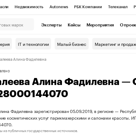
асли
Недвижимость
Autonews
РБК Компании
Телеканал
Р
К Курсы
РБК Life
Тренды
Визионеры
Национальные проекты
Эксперты
Кейсы
Мероприятия
О прое
онный клуб
Исследования
Кредитные рейтинги
Франшизы
Г
терия
IT и технологии
Малый бизнес
Маркетинг и прода
Проверка контрагентов
Политика
Экономика
Бизнес
алеева Алина Фадилевна
ы
ВЛЕНО
алеева Алина Фадилевна —
28000144070
лина Фадилевна зарегистрирован 05.09.2019, в регионе — Республ
ие косметических услуг парикмахерскими и салонами красоты. И
4070.
ы из публичных государственных источников.