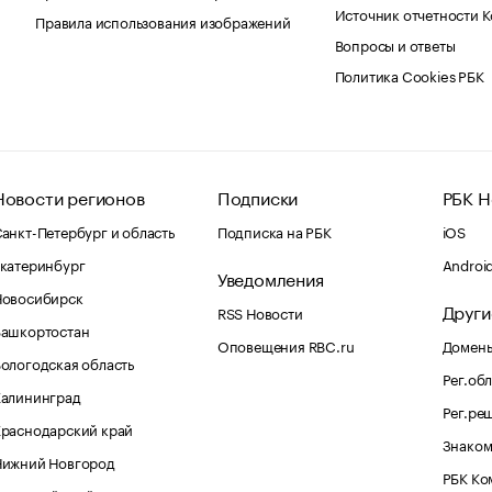
Источник отчетности 
Правила использования изображений
Вопросы и ответы
Политика Cookies РБК
Новости регионов
Подписки
РБК Н
анкт-Петербург и область
Подписка на РБК
iOS
катеринбург
Androi
Уведомления
Новосибирск
Други
RSS Новости
Башкортостан
Оповещения RBC.ru
Домены
ологодская область
Рег.об
Калининград
Рег.ре
раснодарский край
Знаком
Нижний Новгород
РБК Ко