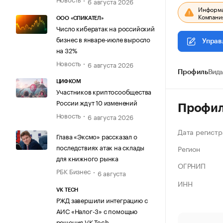
6 августа 2026
Информац
Компания
ООО «СПИКАТЕЛ»
Число кибератак на российский
бизнес в январе-июле выросло
Управ
на 32%
Новость
6 августа 2026
Профиль
Виды
ЦИФКОМ
Участников криптосообщества
России ждут 10 изменений
Профи
Новость
6 августа 2026
Дата регистр
Глава «Эксмо» рассказал о
последствиях атак на склады
Регион
для книжного рынка
ОГРНИП
РБК Бизнес
6 августа
ИНН
VK TECH
РЖД завершили интеграцию с
АИС «Налог-3» с помощью
решения VK Tech