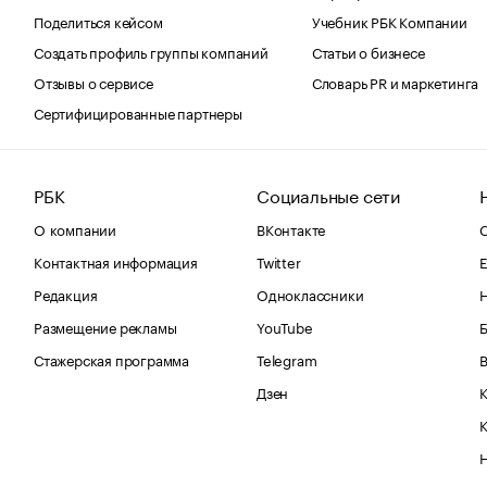
Поделиться кейсом
Учебник РБК Компании
Создать профиль группы компаний
Статьи о бизнесе
Отзывы о сервисе
Словарь PR и маркетинга
Сертифицированные партнеры
РБК
Социальные сети
О компании
ВКонтакте
С
Контактная информация
Twitter
Е
Редакция
Одноклассники
Размещение рекламы
YouTube
Стажерская программа
Telegram
В
Дзен
К