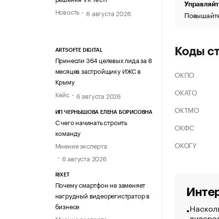
Управляйт
Новость
6 августа 2026
Повышайте
Коды с
ARTSOFTE DIGITAL
Принесли 364 целевых лида за 8
месяцев застройщику ИЖС в
ОКПО
Крыму
ОКАТО
Кейс
6 августа 2026
ОКТМО
ИП ЧЕРНЫШОВА ЕЛЕНА БОРИСОВНА
С чего начинать строить
ОКФС
команду
ОКОГУ
Мнение эксперта
6 августа 2026
RIXET
Почему смартфон не заменяет
Интер
нагрудный видеорегистратор в
бизнесе
Насколь
лидеро
Мнение эксперта