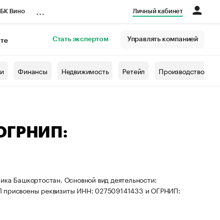
...
БК Вино
Личный кабинет
Стать экспертом
Управлять компанией
кте
азета
жи
Финансы
Недвижимость
Ретейл
Производство
 ОГРНИП:
ика Башкортостан. Основной вид деятельности:
П присвоены реквизиты ИНН: 027509141433 и ОГРНИП: