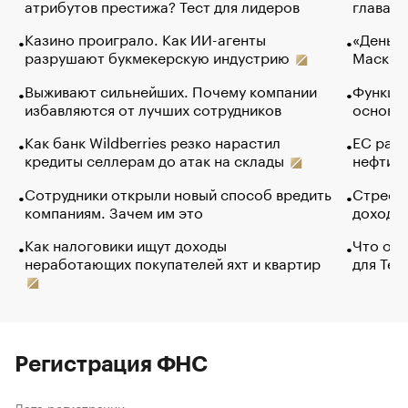
атрибутов престижа? Тест для лидеров
глава к
Казино проиграло. Как ИИ-агенты
«Деньги
разрушают букмекерскую индустрию
Маск в 
Выживают сильнейших. Почему компании
Функции
избавляются от лучших сотрудников
основ э
Как банк Wildberries резко нарастил
ЕС раз
кредиты селлерам до атак на склады
нефти —
Сотрудники открыли новый способ вредить
Стресс 
компаниям. Зачем им это
доходов
Как налоговики ищут доходы
Что обв
неработающих покупателей яхт и квартир
для Tel
Регистрация ФНС
Дата регистрации