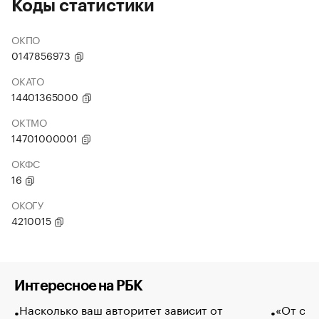
Коды статистики
ОКПО
0147856973
ОКАТО
14401365000
ОКТМО
14701000001
ОКФС
16
ОКОГУ
4210015
Интересное на РБК
Насколько ваш авторитет зависит от
«От спо