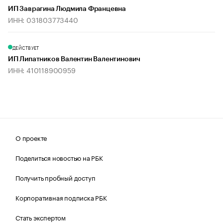
ИП Заврагина Людмила Францевна
ИНН: 031803773440
ДЕЙСТВУЕТ
ИП Липатников Валентин Валентинович
ИНН: 410118900959
О проекте
Поделиться новостью на РБК
Получить пробный доступ
Корпоративная подписка РБК
Стать экспертом