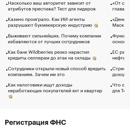
Насколько ваш авторитет зависит от
«От спо
атрибутов престижа? Тест для лидеров
глава к
Казино проиграло. Как ИИ-агенты
«Деньги
разрушают букмекерскую индустрию
Маск в 
Выживают сильнейших. Почему компании
Функции
избавляются от лучших сотрудников
основ э
Как банк Wildberries резко нарастил
ЕС раз
кредиты селлерам до атак на склады
нефти —
Сотрудники открыли новый способ вредить
Стресс 
компаниям. Зачем им это
доходов
Как налоговики ищут доходы
Что обв
неработающих покупателей яхт и квартир
для Tel
Регистрация ФНС