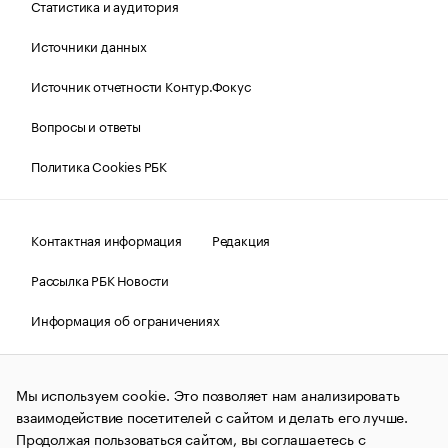
Статистика и аудитория
Источники данных
Источник отчетности Контур.Фокус
Вопросы и ответы
Политика Cookies РБК
Контактная информация
Редакция
Рассылка РБК Новости
Информация об ограничениях
Правовая информация
О соблюдении авторских прав
Мы используем cookie. Это позволяет нам анализировать
© АО «РОСБИЗНЕСКОНСАЛТИНГ»,
1995–2026.
Сообщения
и материалы информационного агентства «РБК»
взаимодействие посетителей с сайтом и делать его лучше.
(зарегистрировано Федеральной службой по надзору в сфере
Продолжая пользоваться сайтом, вы соглашаетесь с
связи, информационных технологий и массовых