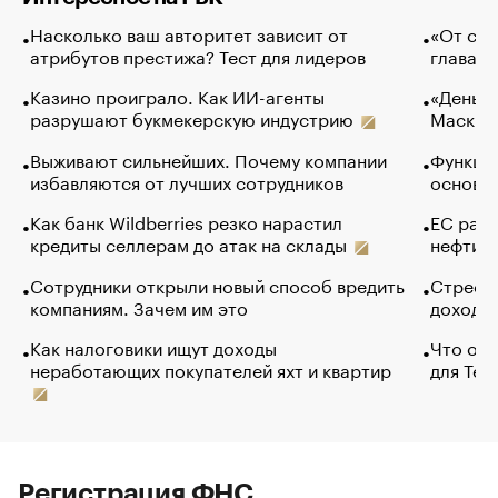
Насколько ваш авторитет зависит от
«От спо
атрибутов престижа? Тест для лидеров
глава к
Казино проиграло. Как ИИ-агенты
«Деньги
разрушают букмекерскую индустрию
Маск в 
Выживают сильнейших. Почему компании
Функции
избавляются от лучших сотрудников
основ э
Как банк Wildberries резко нарастил
ЕС раз
кредиты селлерам до атак на склады
нефти —
Сотрудники открыли новый способ вредить
Стресс 
компаниям. Зачем им это
доходов
Как налоговики ищут доходы
Что обв
неработающих покупателей яхт и квартир
для Tel
Регистрация ФНС