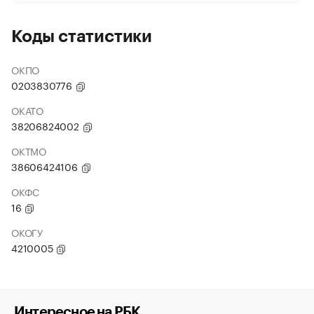
Коды статистики
ОКПО
0203830776
ОКАТО
38206824002
ОКТМО
38606424106
ОКФС
16
ОКОГУ
4210005
Интересное на РБК