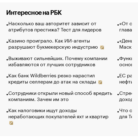
Интересное на РБК
Насколько ваш авторитет зависит от
«От спо
атрибутов престижа? Тест для лидеров
глава к
Казино проиграло. Как ИИ-агенты
«Деньги
разрушают букмекерскую индустрию
Маск в 
Выживают сильнейших. Почему компании
Функции
избавляются от лучших сотрудников
основ э
Как банк Wildberries резко нарастил
ЕС раз
кредиты селлерам до атак на склады
нефти —
Сотрудники открыли новый способ вредить
Стресс 
компаниям. Зачем им это
доходов
Как налоговики ищут доходы
Что обв
неработающих покупателей яхт и квартир
для Tel