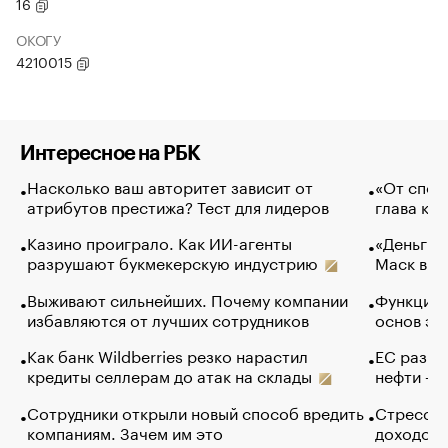
16
ОКОГУ
4210015
Интересное на РБК
Насколько ваш авторитет зависит от
«От спор
атрибутов престижа? Тест для лидеров
глава ко
Казино проиграло. Как ИИ-агенты
«Деньги б
разрушают букмекерскую индустрию
Маск в и
Выживают сильнейших. Почему компании
Функции 
избавляются от лучших сотрудников
основ эф
Как банк Wildberries резко нарастил
ЕС разре
кредиты селлерам до атак на склады
нефти — 
Сотрудники открыли новый способ вредить
Стресс о
компаниям. Зачем им это
доходов 