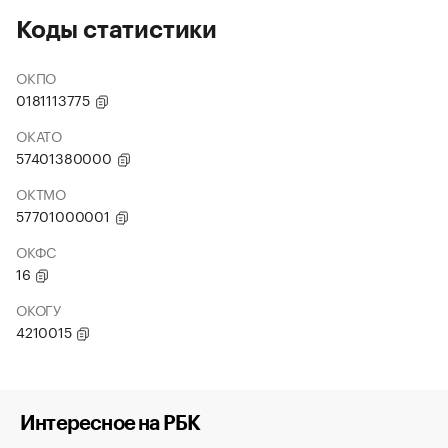
Коды статистики
ОКПО
0181113775
ОКАТО
57401380000
ОКТМО
57701000001
ОКФС
16
ОКОГУ
4210015
Интересное на РБК