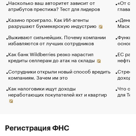
Насколько ваш авторитет зависит от
«От спо
атрибутов престижа? Тест для лидеров
глава к
Казино проиграло. Как ИИ-агенты
«Деньги
разрушают букмекерскую индустрию
Маск в 
Выживают сильнейших. Почему компании
Функции
избавляются от лучших сотрудников
основ э
Как банк Wildberries резко нарастил
ЕС раз
кредиты селлерам до атак на склады
нефти —
Сотрудники открыли новый способ вредить
Стресс 
компаниям. Зачем им это
доходов
Как налоговики ищут доходы
Что обв
неработающих покупателей яхт и квартир
для Tel
Регистрация ФНС