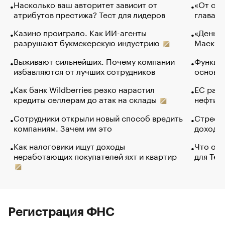
Насколько ваш авторитет зависит от
«От спо
атрибутов престижа? Тест для лидеров
глава к
Казино проиграло. Как ИИ-агенты
«Деньги
разрушают букмекерскую индустрию
Маск в 
Выживают сильнейших. Почему компании
Функции
избавляются от лучших сотрудников
основ э
Как банк Wildberries резко нарастил
ЕС раз
кредиты селлерам до атак на склады
нефти —
Сотрудники открыли новый способ вредить
Стресс 
компаниям. Зачем им это
доходов
Как налоговики ищут доходы
Что обв
неработающих покупателей яхт и квартир
для Tel
Регистрация ФНС