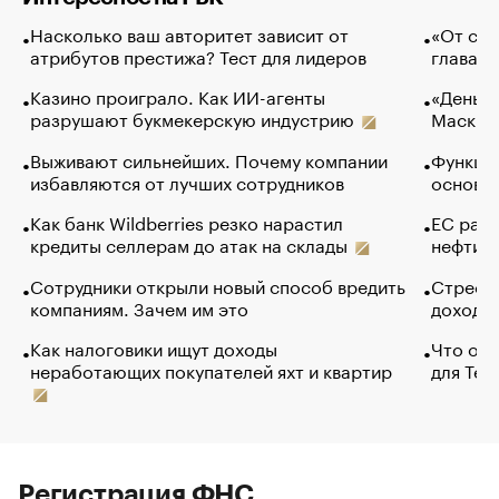
Насколько ваш авторитет зависит от
«От спо
атрибутов престижа? Тест для лидеров
глава к
Казино проиграло. Как ИИ-агенты
«Деньги
разрушают букмекерскую индустрию
Маск в 
Выживают сильнейших. Почему компании
Функции
избавляются от лучших сотрудников
основ э
Как банк Wildberries резко нарастил
ЕС раз
кредиты селлерам до атак на склады
нефти —
Сотрудники открыли новый способ вредить
Стресс 
компаниям. Зачем им это
доходов
Как налоговики ищут доходы
Что обв
неработающих покупателей яхт и квартир
для Tel
Регистрация ФНС