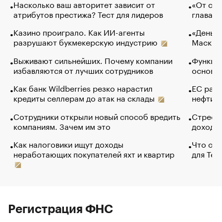
Насколько ваш авторитет зависит от
«От спо
атрибутов престижа? Тест для лидеров
глава к
Казино проиграло. Как ИИ-агенты
«Деньги
разрушают букмекерскую индустрию
Маск в 
Выживают сильнейших. Почему компании
Функции
избавляются от лучших сотрудников
основ э
Как банк Wildberries резко нарастил
ЕС раз
кредиты селлерам до атак на склады
нефти —
Сотрудники открыли новый способ вредить
Стресс 
компаниям. Зачем им это
доходов
Как налоговики ищут доходы
Что обв
неработающих покупателей яхт и квартир
для Tel
Регистрация ФНС