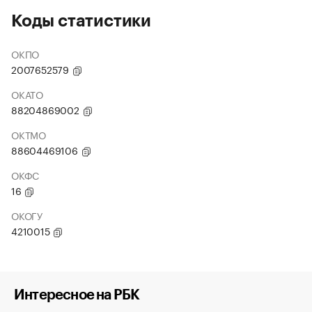
Коды статистики
ОКПО
2007652579
ОКАТО
88204869002
ОКТМО
88604469106
ОКФС
16
ОКОГУ
4210015
Интересное на РБК