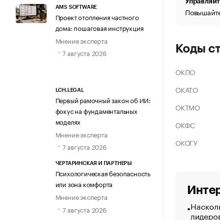
Управляйт
AMS SOFTWARE
Повышайте
Проект отопления частного
дома: пошаговая инструкция
Мнение эксперта
Коды с
7 августа 2026
ОКПО
ОКАТО
LCH.LEGAL
Первый рамочный закон об ИИ:
ОКТМО
фокус на фундаментальных
моделях
ОКФС
Мнение эксперта
ОКОГУ
7 августа 2026
ЧЕРТАРИНСКАЯ И ПАРТНЕРЫ
Психологическая безопасность
или зона комфорта
Интер
Мнение эксперта
Насколь
7 августа 2026
лидеро