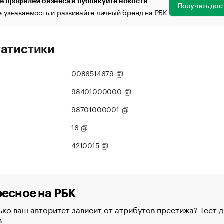
е профилем бизнеса и публикуйте новости
Получить дос
 узнаваемость и развивайте личный бренд на РБК
татистики
0086514679
98401000000
98701000001
16
4210015
есное на РБК
ко ваш авторитет зависит от атрибутов престижа? Тест д
в