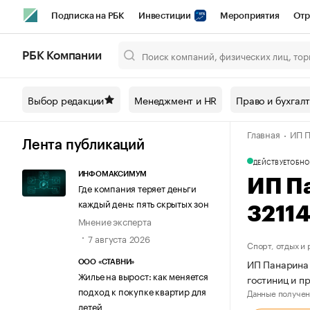
Подписка на РБК
Инвестиции
Мероприятия
Отр
Спорт
Школа управления РБК
РБК Образование
РБ
РБК Компании
Город
Стиль
Крипто
РБК Бизнес-среда
Дискусси
Выбор редакции
Менеджмент и HR
Право и бухгал
Спецпроекты СПб
Конференции СПб
Спецпроекты
Главная
ИП П
Технологии и медиа
Финансы
Рынок наличной валют
Лента публикаций
ДЕЙСТВУЕТ
ОБНО
ИНФОМАКСИМУМ
ИП П
Где компания теряет деньги
каждый день: пять скрытых зон
3211
Мнение эксперта
7 августа 2026
Спорт, отдых и
ИП Панарина 
ООО «СТАВНИ»
Жилье на вырост: как меняется
гостиниц и п
подход к покупке квартир для
Данные получен
детей