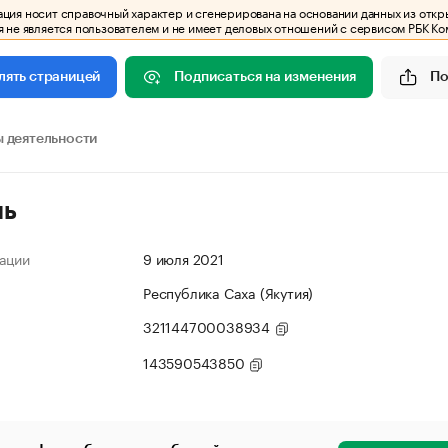
ия носит справочный характер и сгенерирована на основании данных из откр
 не является пользователем и не имеет деловых отношений с сервисом РБК Ко
Подписаться на изменения
По
лять страницей
 деятельности
ль
ации
9 июля 2021
Республика Саха (Якутия)
321144700038934
143590543850