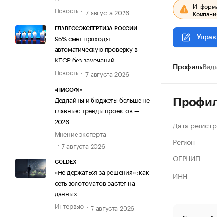
Информац
Новость
7 августа 2026
Компания
ГЛАВГОСЭКСПЕРТИЗА РОССИИ
95% смет проходят
Управ
автоматическую проверку в
КПСР без замечаний
Профиль
Виды
Новость
7 августа 2026
«ПМСОФТ»
Дедлайны и бюджеты больше не
Профи
главные: тренды проектов —
2026
Дата регистр
Мнение эксперта
Регион
7 августа 2026
ОГРНИП
GOLDEX
«Не держаться за решения»: как
ИНН
сеть золотоматов растет на
данных
Интервью
7 августа 2026