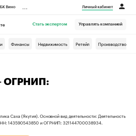
...
БК Вино
Личный кабинет
Стать экспертом
Управлять компанией
кте
азета
жи
Финансы
Недвижимость
Ретейл
Производство
— ОГРНИП:
ика Саха (Якутия). Основной вид деятельности: Деятельность
ы ИНН: 143590543850 и ОГРНИП: 321144700038934.