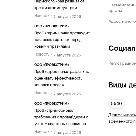
Пермского края развивают
Наименование
креативные индустрии
органа
Новость
7 августа 2026
Адрес налого
ООО «ПРОЭКСТРИМ»
ПроЭкстрим начал предаудит
товарных карточек перед
новыми правилами
Социал
Новость
7 августа 2026
Регистрацио
ООО «ПРОЭКСТРИМ»
ПроЭкстрим начал раздельно
оценивать эффективность
каналов продаж
Виды д
Новость
7 августа 2026
55.10
ООО «ПРОЭКСТРИМ»
ПроЭкстрим обновил
Деятельность
требования к провайдерам с
временного 
учетом квантовых сервисов
Новость
7 августа 2026