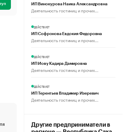
туп
ИП Винокурова Наика Александровна
Деятельность гостиниц и прочих...
ДЕЙСТВУЕТ
ИП Софронова Евдокия Федоровна
Деятельность гостиниц и прочих...
ДЕЙСТВУЕТ
ИП Иову Кадира Дамировна
Деятельность гостиниц и прочих...
ДЕЙСТВУЕТ
ИП Терентьев Владимир Изеревич
Деятельность гостиниц и прочих...
ля
«От спорта тело стареет иначе». Как живет глава ко
Другие предприниматели в
создавшей GTA