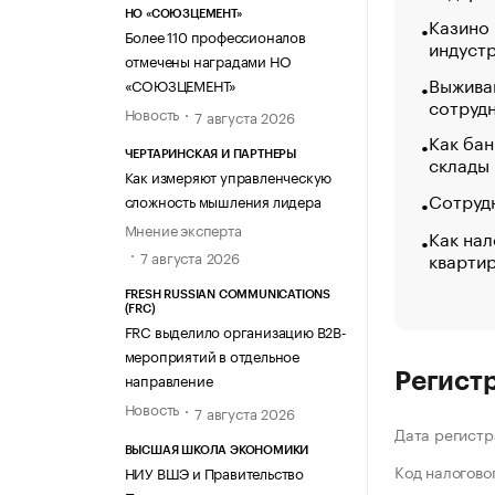
НО «СОЮЗЦЕМЕНТ»
Казино
Более 110 профессионалов
индуст
отмечены наградами НО
Выжива
«СОЮЗЦЕМЕНТ»
сотруд
Новость
7 августа 2026
Как бан
ЧЕРТАРИНСКАЯ И ПАРТНЕРЫ
склады
Как измеряют управленческую
Сотрудн
сложность мышления лидера
Мнение эксперта
Как нал
кварти
7 августа 2026
FRESH RUSSIAN COMMUNICATIONS
(FRC)
FRC выделило организацию B2B-
мероприятий в отдельное
направление
Регист
Новость
7 августа 2026
Дата регистр
ВЫСШАЯ ШКОЛА ЭКОНОМИКИ
Код налогово
НИУ ВШЭ и Правительство