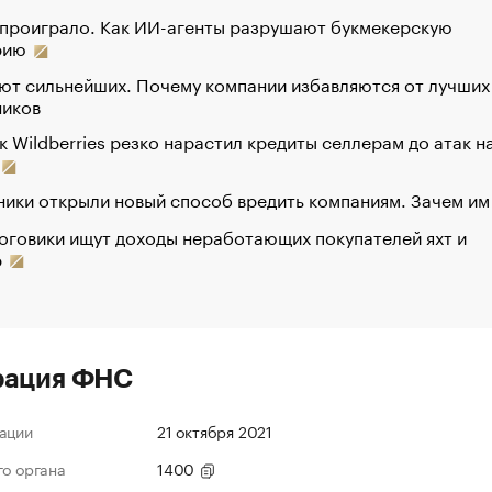
 проиграло. Как ИИ-агенты разрушают букмекерскую
рию
ют сильнейших. Почему компании избавляются от лучших
ников
к Wildberries резко нарастил кредиты селлерам до атак н
ики открыли новый способ вредить компаниям. Зачем им
оговики ищут доходы неработающих покупателей яхт и
р
рация ФНС
ации
21 октября 2021
го органа
1400