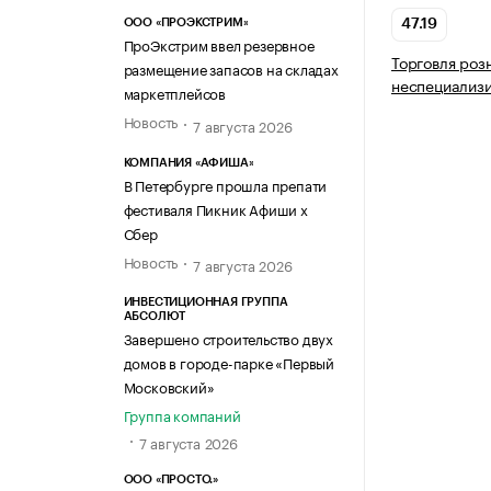
ООО «ПРОЭКСТРИМ»
47.19
ПроЭкстрим ввел резервное
Торговля роз
размещение запасов на складах
неспециализ
маркетплейсов
Новость
7 августа 2026
КОМПАНИЯ «АФИША»
В Петербурге прошла препати
фестиваля Пикник Афиши х
Сбер
Новость
7 августа 2026
ИНВЕСТИЦИОННАЯ ГРУППА
АБСОЛЮТ
Завершено строительство двух
домов в городе-парке «Первый
Московский»
Группа компаний
7 августа 2026
ООО «ПРОСТО.»