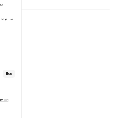
по
на ул, д
Все
ими и