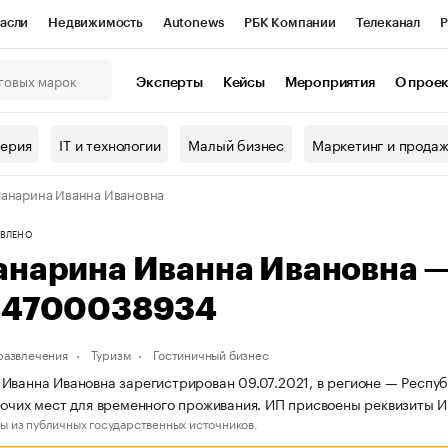
асли
Недвижимость
Autonews
РБК Компании
Телеканал
Р
К Курсы
РБК Life
Тренды
Визионеры
Национальные проекты
Эксперты
Кейсы
Мероприятия
О прое
онный клуб
Исследования
Кредитные рейтинги
Франшизы
Г
терия
IT и технологии
Малый бизнес
Маркетинг и прода
Проверка контрагентов
Политика
Экономика
Бизнес
анарина Иванна Ивановна
ы
ВЛЕНО
анарина Иванна Ивановна 
44700038934
 развлечения
Туризм
Гостиничный бизнес
Иванна Ивановна зарегистрирован 09.07.2021, в регионе — Республ
рочих мест для временного проживания. ИП присвоены реквизит
ы из публичных государственных источников.