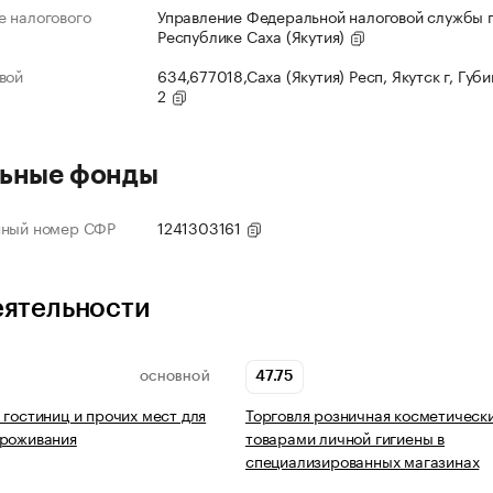
 налогового
Управление Федеральной налоговой службы 
Республике Саха (Якутия)
вой
634,677018,Саха (Якутия) Респ, Якутск г, Губи
2
ьные фонды
нный номер СФР
1241303161
еятельности
47.75
ОСНОВНОЙ
 гостиниц и прочих мест для
Торговля розничная косметическ
проживания
товарами личной гигиены в
специализированных магазинах