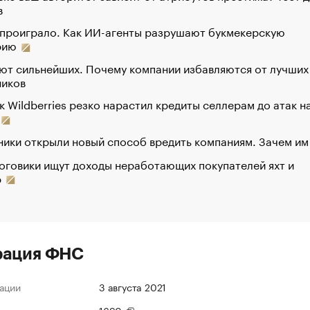
в
 проиграло. Как ИИ-агенты разрушают букмекерскую
рию
ют сильнейших. Почему компании избавляются от лучших
ников
к Wildberries резко нарастил кредиты селлерам до атак н
ики открыли новый способ вредить компаниям. Зачем им
оговики ищут доходы неработающих покупателей яхт и
р
рация ФНС
ации
3 августа 2021