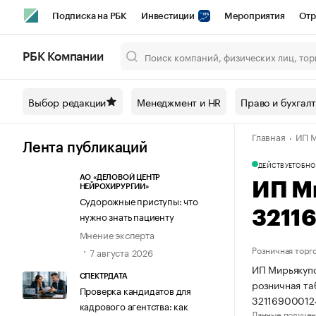
Подписка на РБК
Инвестиции
Мероприятия
Отр
Спорт
Школа управления РБК
РБК Образование
РБ
РБК Компании
Город
Стиль
Крипто
РБК Бизнес-среда
Дискусси
Выбор редакции
Менеджмент и HR
Право и бухгал
Спецпроекты СПб
Конференции СПб
Спецпроекты
Главная
ИП М
Технологии и медиа
Финансы
Рынок наличной валют
Лента публикаций
ДЕЙСТВУЕТ
ОБНО
АО «ДЕЛОВОЙ ЦЕНТР
ИП М
НЕЙРОХИРУРГИИ»
Судорожные приступы: что
3211
нужно знать пациенту
Мнение эксперта
Розничная торг
7 августа 2026
ИП Мирьякупо
СПЕКТРДАТА
розничная та
Проверка кандидатов для
32116900012
кадрового агентства: как
Данные получен