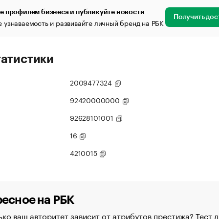
е профилем бизнеса и публикуйте новости
Получить дос
 узнаваемость и развивайте личный бренд на РБК
татистики
2009477324
92420000000
92628101001
16
4210015
есное на РБК
ко ваш авторитет зависит от атрибутов престижа? Тест д