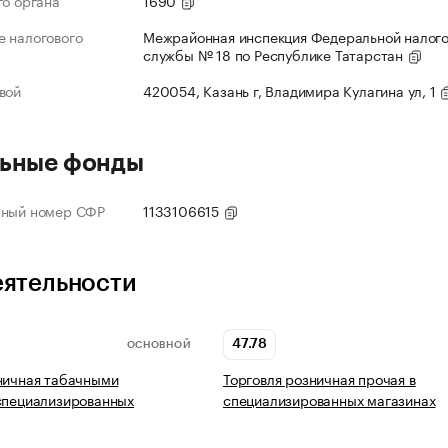
го органа
1690
 налогового
Межрайонная инспекция Федеральной налог
службы № 18 по Республике Татарстан
вой
420054, Казань г, Владимира Кулагина ул, 1
ьные фонды
нный номер СФР
1133106615
еятельности
47.78
ОСНОВНОЙ
ничная табачными
Торговля розничная прочая в
специализированных
специализированных магазинах