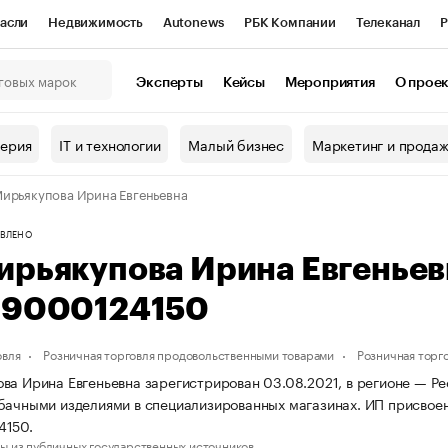
асли
Недвижимость
Autonews
РБК Компании
Телеканал
Р
К Курсы
РБК Life
Тренды
Визионеры
Национальные проекты
Эксперты
Кейсы
Мероприятия
О прое
онный клуб
Исследования
Кредитные рейтинги
Франшизы
Г
терия
IT и технологии
Малый бизнес
Маркетинг и прода
Проверка контрагентов
Политика
Экономика
Бизнес
ирьякупова Ирина Евгеньевна
ы
ВЛЕНО
ирьякупова Ирина Евгенье
69000124150
овля
Розничная торговля продовольственными товарами
Розничная торг
ва Ирина Евгеньевна зарегистрирован 03.08.2021, в регионе — Ре
бачными изделиями в специализированных магазинах. ИП присвое
4150.
ы из публичных государственных источников.