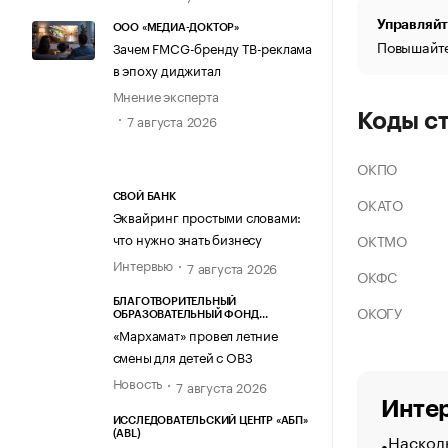
Управляйт
ООО «МЕДИА-ДОКТОР»
Повышайте
Зачем FMCG-бренду ТВ-реклама
в эпоху диджитал
Мнение эксперта
Коды с
7 августа 2026
ОКПО
СВОЙ БАНК
ОКАТО
Эквайринг простыми словами:
что нужно знать бизнесу
ОКТМО
Интервью
7 августа 2026
ОКФС
БЛАГОТВОРИТЕЛЬНЫЙ
ОКОГУ
ОБРАЗОВАТЕЛЬНЫЙ ФОНД
«МАРХАМАТ»
«Мархамат» провел летние
смены для детей с ОВЗ
Новость
7 августа 2026
Интер
ИССЛЕДОВАТЕЛЬСКИЙ ЦЕНТР «АБП»
(ABL)
Насколь