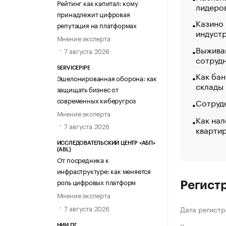
Рейтинг как капитал: кому
лидеро
принадлежит цифровая
Казино
репутация на платформах
индуст
Мнение эксперта
Выжива
7 августа 2026
сотруд
SERVICEPIPE
Как бан
Эшелонированная оборона: как
склады
защищать бизнес от
современных киберугроз
Сотрудн
Мнение эксперта
Как нал
7 августа 2026
кварти
ИССЛЕДОВАТЕЛЬСКИЙ ЦЕНТР «АБП»
(ABL)
От посредника к
инфраструктуре: как меняется
роль цифровых платформ
Регист
Мнение эксперта
7 августа 2026
Дата регистр
НИИ ПГ