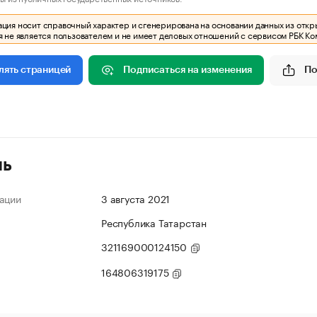
ия носит справочный характер и сгенерирована на основании данных из откр
 не является пользователем и не имеет деловых отношений с сервисом РБК Ко
Подписаться на изменения
По
лять страницей
ль
ации
3 августа 2021
Республика Татарстан
321169000124150
164806319175