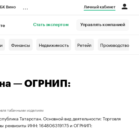
...
БК Вино
Личный кабинет
Стать экспертом
Управлять компанией
кте
азета
жи
Финансы
Недвижимость
Ретейл
Производство
вна — ОГРНИП:
овля табачными изделиям
спублика Татарстан. Основной вид деятельности: Торговля
ны реквизиты ИНН: 164806319175 и ОГРНИП: