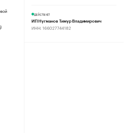
овой
ДЕЙСТВУЕТ
ИП Нугманов Тимур Владимирович
ИНН: 166027744182