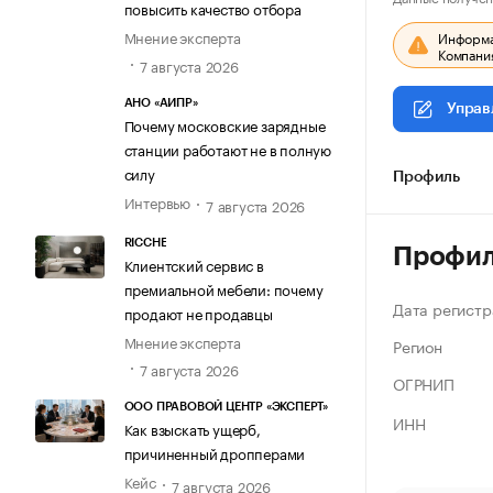
повысить качество отбора
Мнение эксперта
Информац
Компания
7 августа 2026
АНО «АИПР»
Управ
Почему московские зарядные
станции работают не в полную
силу
Профиль
Интервью
7 августа 2026
RICCHE
Профи
Клиентский сервис в
премиальной мебели: почему
Дата регистр
продают не продавцы
Мнение эксперта
Регион
7 августа 2026
ОГРНИП
ООО ПРАВОВОЙ ЦЕНТР «ЭКСПЕРТ»
ИНН
Как взыскать ущерб,
причиненный дропперами
Кейс
7 августа 2026