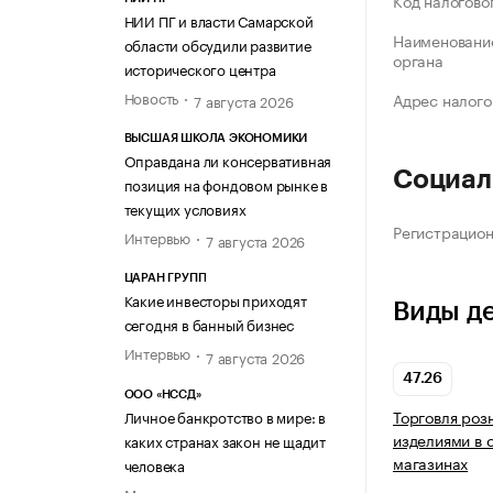
Код налогово
НИИ ПГ и власти Самарской
Наименование
области обсудили развитие
органа
исторического центра
Новость
Адрес налого
7 августа 2026
ВЫСШАЯ ШКОЛА ЭКОНОМИКИ
Оправдана ли консервативная
Социал
позиция на фондовом рынке в
текущих условиях
Регистрацио
Интервью
7 августа 2026
ЦАРАН ГРУПП
Какие инвесторы приходят
Виды д
сегодня в банный бизнес
Интервью
7 августа 2026
47.26
ООО «НССД»
Торговля роз
Личное банкротство в мире: в
изделиями в 
каких странах закон не щадит
магазинах
человека
Мнение эксперта