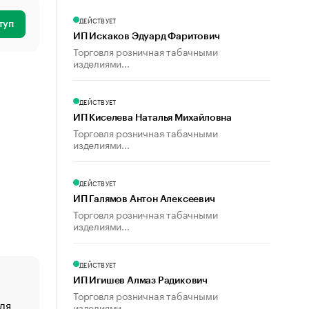
ДЕЙСТВУЕТ
туп
ИП Искаков Эдуард Фаритович
Торговля розничная табачными
изделиями...
ДЕЙСТВУЕТ
ИП Киселева Наталья Михайловна
Торговля розничная табачными
изделиями...
ДЕЙСТВУЕТ
ИП Галямов Антон Алексеевич
Торговля розничная табачными
изделиями...
ДЕЙСТВУЕТ
ИП Игишев Алмаз Радикович
Торговля розничная табачными
ля
«От спорта тело стареет иначе». Как живет глава ко
изделиями...