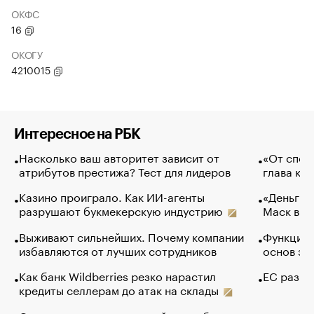
ОКФС
16
ОКОГУ
4210015
Интересное на РБК
Насколько ваш авторитет зависит от
«От спор
атрибутов престижа? Тест для лидеров
глава ко
Казино проиграло. Как ИИ-агенты
«Деньги б
разрушают букмекерскую индустрию
Маск в и
Выживают сильнейших. Почему компании
Функции 
избавляются от лучших сотрудников
основ эф
Как банк Wildberries резко нарастил
ЕС разре
кредиты селлерам до атак на склады