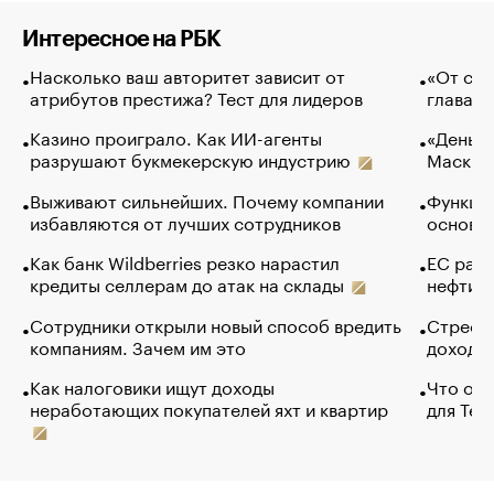
Интересное на РБК
Насколько ваш авторитет зависит от
«От спо
атрибутов престижа? Тест для лидеров
глава к
Казино проиграло. Как ИИ-агенты
«Деньги
разрушают букмекерскую индустрию
Маск в 
Выживают сильнейших. Почему компании
Функции
избавляются от лучших сотрудников
основ э
Как банк Wildberries резко нарастил
ЕС раз
кредиты селлерам до атак на склады
нефти —
Сотрудники открыли новый способ вредить
Стресс 
компаниям. Зачем им это
доходов
Как налоговики ищут доходы
Что обв
неработающих покупателей яхт и квартир
для Tel