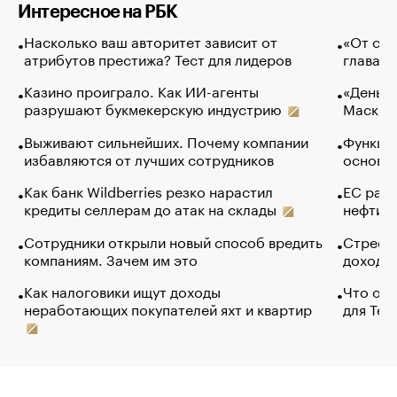
Интересное на РБК
Насколько ваш авторитет зависит от
«От спо
атрибутов престижа? Тест для лидеров
глава к
Казино проиграло. Как ИИ-агенты
«Деньги
разрушают букмекерскую индустрию
Маск в 
Выживают сильнейших. Почему компании
Функции
избавляются от лучших сотрудников
основ э
Как банк Wildberries резко нарастил
ЕС раз
кредиты селлерам до атак на склады
нефти —
Сотрудники открыли новый способ вредить
Стресс 
компаниям. Зачем им это
доходов
Как налоговики ищут доходы
Что обв
неработающих покупателей яхт и квартир
для Tel