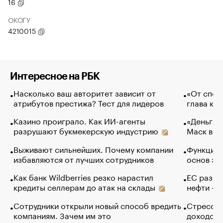
16
ОКОГУ
4210015
Интересное на РБК
Насколько ваш авторитет зависит от
«От спор
атрибутов престижа? Тест для лидеров
глава ко
Казино проиграло. Как ИИ-агенты
«Деньги б
разрушают букмекерскую индустрию
Маск в и
Выживают сильнейших. Почему компании
Функции 
избавляются от лучших сотрудников
основ эф
Как банк Wildberries резко нарастил
ЕС разре
кредиты селлерам до атак на склады
нефти — 
Сотрудники открыли новый способ вредить
Стресс о
компаниям. Зачем им это
доходов 