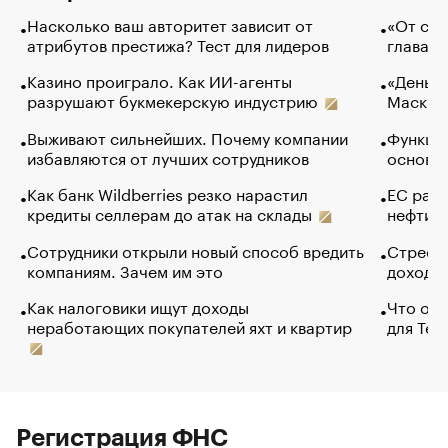
Насколько ваш авторитет зависит от
«От спо
атрибутов престижа? Тест для лидеров
глава к
Казино проиграло. Как ИИ-агенты
«Деньги
разрушают букмекерскую индустрию
Маск в 
Выживают сильнейших. Почему компании
Функции
избавляются от лучших сотрудников
основ э
Как банк Wildberries резко нарастил
ЕС раз
кредиты селлерам до атак на склады
нефти —
Сотрудники открыли новый способ вредить
Стресс 
компаниям. Зачем им это
доходов
Как налоговики ищут доходы
Что обв
неработающих покупателей яхт и квартир
для Tel
Регистрация ФНС