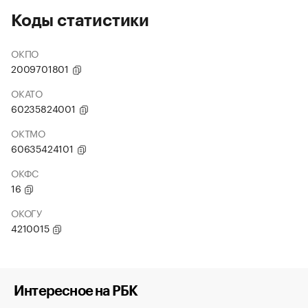
Коды статистики
ОКПО
2009701801
ОКАТО
60235824001
ОКТМО
60635424101
ОКФС
16
ОКОГУ
4210015
Интересное на РБК