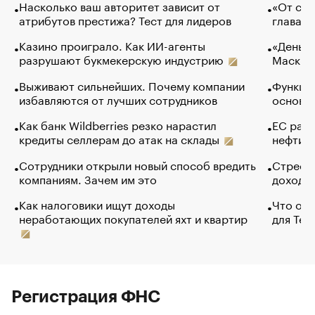
Насколько ваш авторитет зависит от
«От спо
атрибутов престижа? Тест для лидеров
глава к
Казино проиграло. Как ИИ-агенты
«Деньги
разрушают букмекерскую индустрию
Маск в 
Выживают сильнейших. Почему компании
Функции
избавляются от лучших сотрудников
основ э
Как банк Wildberries резко нарастил
ЕС раз
кредиты селлерам до атак на склады
нефти —
Сотрудники открыли новый способ вредить
Стресс 
компаниям. Зачем им это
доходов
Как налоговики ищут доходы
Что обв
неработающих покупателей яхт и квартир
для Tel
Регистрация ФНС