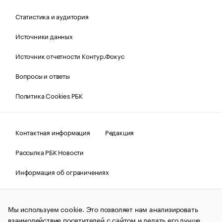
Статистика и аудитория
Источники данных
Источник отчетности Контур.Фокус
Вопросы и ответы
Политика Cookies РБК
Контактная информация
Редакция
Рассылка РБК Новости
Информация об ограничениях
Правовая информация
О соблюдении авторских прав
Мы используем cookie. Это позволяет нам анализировать
© АО «РОСБИЗНЕСКОНСАЛТИНГ»,
1995–2026.
Сообщения
и материалы информационного агентства «РБК»
взаимодействие посетителей с сайтом и делать его лучше.