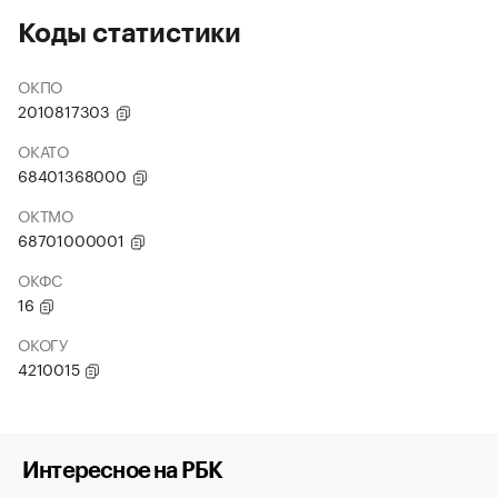
Коды статистики
ОКПО
2010817303
ОКАТО
68401368000
ОКТМО
68701000001
ОКФС
16
ОКОГУ
4210015
Интересное на РБК