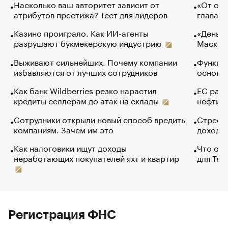
Насколько ваш авторитет зависит от
«От спо
атрибутов престижа? Тест для лидеров
глава к
Казино проиграло. Как ИИ-агенты
«Деньги
разрушают букмекерскую индустрию
Маск в 
Выживают сильнейших. Почему компании
Функции
избавляются от лучших сотрудников
основ э
Как банк Wildberries резко нарастил
ЕС раз
кредиты селлерам до атак на склады
нефти —
Сотрудники открыли новый способ вредить
Стресс 
компаниям. Зачем им это
доходов
Как налоговики ищут доходы
Что обв
неработающих покупателей яхт и квартир
для Tel
Регистрация ФНС