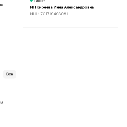
ДЕЙСТВУЕТ
по
ИП Киреева Инна Александровна
ИНН: 701719493081
Все
ны