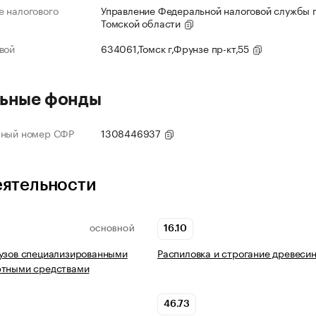
 налогового
Управление Федеральной налоговой службы 
Томской области
вой
634061,Томск г,Фрунзе пр-кт,55
ьные фонды
нный номер СФР
1308446937
еятельности
16.10
ОСНОВНОЙ
узов специализированными
Распиловка и строгание древеси
ртными средствами
46.73