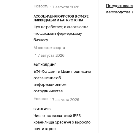
Предоставлен
Новость
7 августа 2026
лесоводства 
АССОЦИАЦИЯ ЮРИСТОВ В СФЕРЕ
ЛИКВИДАЦИИ И БАНКРОТСТВА
Цех не работает, а льгота есть:
что доказать фермерскому
бизнесу
Мнение эксперта
7 августа 2026
БФТ-ХОЛДИНГ
БФТ-Холдинг и Циан подписали
соглашение об
информационном
сотрудничестве
Новость
7 августа 2026
SPACEWEB
Число пользователей IPFS-
хранилища SpaceWeb выросло
почти втрое