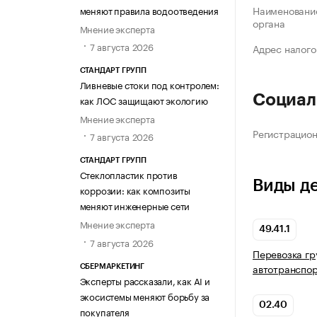
Наименование
меняют правила водоотведения
органа
Мнение эксперта
7 августа 2026
Адрес налого
СТАНДАРТ ГРУПП
Ливневые стоки под контролем:
Социал
как ЛОС защищают экологию
Мнение эксперта
Регистрацио
7 августа 2026
СТАНДАРТ ГРУПП
Стеклопластик против
Виды д
коррозии: как композиты
меняют инженерные сети
Мнение эксперта
49.41.1
7 августа 2026
Перевозка гр
автотранспо
СБЕРМАРКЕТИНГ
Эксперты рассказали, как AI и
экосистемы меняют борьбу за
02.40
покупателя