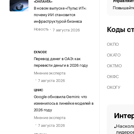
Управляйт
«ОНЛАНТА»
Повышайте
В новом выпуске «Пульс ИТ»:
почему ИИ становится
инфраструктурой бизнеса
Новость
Коды с
7 августа 2026
ОКПО
EXNODE
ОКАТО
Перевод денег в ОАЭ: как
перевести деньги в 2026 году
ОКТМО
Мнение эксперта
ОКФС
7 августа 2026
ОКОГУ
ЦНИС
Google обновила Gemini: что
изменилось в линейке моделей в
2026 году
Интер
Мнение эксперта
Насколь
7 августа 2026
лидеро