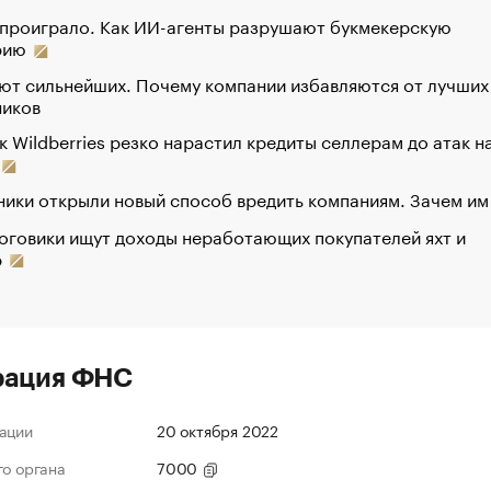
 проиграло. Как ИИ-агенты разрушают букмекерскую
рию
ют сильнейших. Почему компании избавляются от лучших
ников
к Wildberries резко нарастил кредиты селлерам до атак н
ики открыли новый способ вредить компаниям. Зачем им
оговики ищут доходы неработающих покупателей яхт и
р
рация ФНС
ации
20 октября 2022
го органа
7000