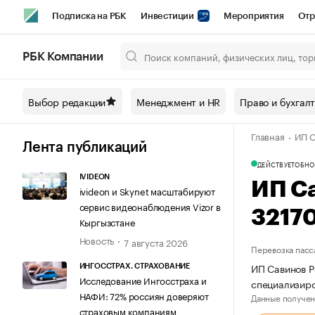
Подписка на РБК
Инвестиции
Мероприятия
Отр
Спорт
Школа управления РБК
РБК Образование
РБ
РБК Компании
Город
Стиль
Крипто
РБК Бизнес-среда
Дискусси
Выбор редакции
Менеджмент и HR
Право и бухгал
Спецпроекты СПб
Конференции СПб
Спецпроекты
Главная
ИП С
Технологии и медиа
Финансы
Рынок наличной валют
Лента публикаций
ДЕЙСТВУЕТ
ОБНО
IVIDEON
ИП С
ivideon и Skynet масштабируют
сервис видеонаблюдения Vizor в
3217
Кыргызстане
Новость
7 августа 2026
Перевозка пасс
ИП Савинов Р
ИНГОССТРАХ. СТРАХОВАНИЕ
Исследование Ингосстраха и
специализиро
НАФИ: 72% россиян доверяют
Данные получен
страховым компаниям