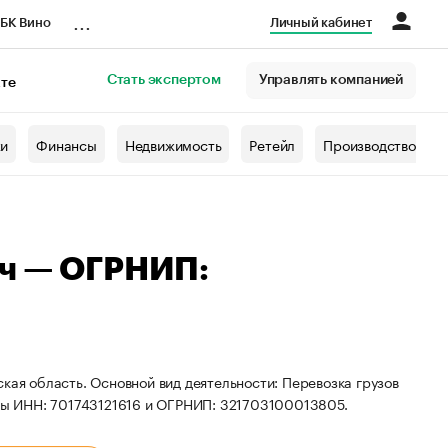
...
БК Вино
Личный кабинет
Стать экспертом
Управлять компанией
кте
азета
жи
Финансы
Недвижимость
Ретейл
Производство
ич — ОГРНИП:
кая область. Основной вид деятельности: Перевозка грузов
ы ИНН: 701743121616 и ОГРНИП: 321703100013805.