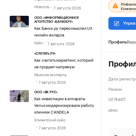
Информац
Новость
7 августа 2026
Компания
ООО «ИНФОРМАЦИОННОЕ
АГЕНТСТВО «БАНКИ.РУ»
Управ
Как Банки.ру переосмыслил UX
онлайн-вкладов
Кейс
Профиль
Виды
7 августа 2026
«СЛЕТАТЬ.РУ»
Как считать маркетинг, который
Профи
не продает напрямую
Мнение эксперта
Дата регистр
7 августа 2026
Регион
ООО «ВК РУС»
Как инвестиции в аппараты
ОГРНИП
Venus модернизировали работу
ИНН
клиники CANDELA
Клиентский кейс
7 августа 2026