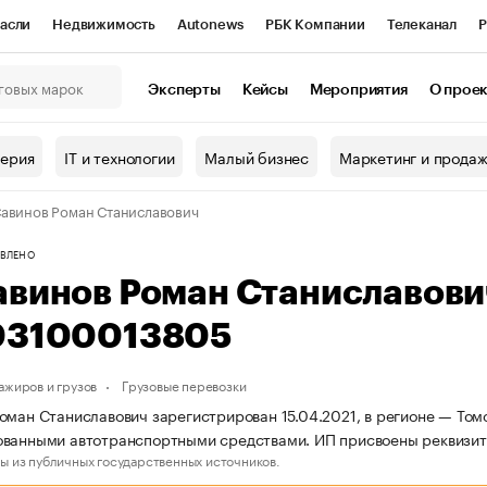
асли
Недвижимость
Autonews
РБК Компании
Телеканал
Р
К Курсы
РБК Life
Тренды
Визионеры
Национальные проекты
Эксперты
Кейсы
Мероприятия
О прое
онный клуб
Исследования
Кредитные рейтинги
Франшизы
Г
терия
IT и технологии
Малый бизнес
Маркетинг и прода
Проверка контрагентов
Политика
Экономика
Бизнес
авинов Роман Станиславович
ы
ВЛЕНО
авинов Роман Станиславов
03100013805
ажиров и грузов
Грузовые перевозки
оман Станиславович зарегистрирован 15.04.2021, в регионе — Томс
ванными автотранспортными средствами. ИП присвоены реквизит
ы из публичных государственных источников.