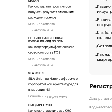
STUDYAI
Казино
Как составлять промт, чтобы
индуст
получить результат с меньшим
расходом токенов
Выжива
Мнение эксперта
сотруд
7 августа 2026
Как бан
склады
ООО «КОНСАЛТИНГОВАЯ
КОМПАНИЯ «ГИД ПО ГОЗ»
Сотрудн
Как подтвердить фактическую
себестоимость в ГОЗ
Как нал
кварти
Мнение эксперта
7 августа 2026
SILA UNION
SILA Union на Невском форуме о
корпоративной архитектуре для
Регист
внедрения ИИ
Новость
7 августа 2026
Дата регистр
СТАНДАРТ ГРУПП
Код налогово
Как стеклопластиковые КНС