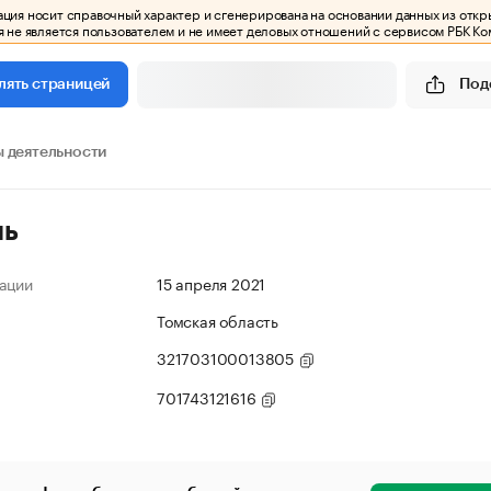
ия носит справочный характер и сгенерирована на основании данных из откр
 не является пользователем и не имеет деловых отношений с сервисом РБК Ко
Под
лять страницей
 деятельности
ль
ации
15 апреля 2021
Томская область
321703100013805
701743121616