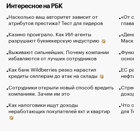
Интересное на РБК
Насколько ваш авторитет зависит от
«От спо
атрибутов престижа? Тест для лидеров
глава к
Казино проиграло. Как ИИ-агенты
«Деньги
разрушают букмекерскую индустрию
Маск в 
Выживают сильнейших. Почему компании
Функции
избавляются от лучших сотрудников
основ э
Как банк Wildberries резко нарастил
ЕС раз
кредиты селлерам до атак на склады
нефти —
Сотрудники открыли новый способ вредить
Стресс 
компаниям. Зачем им это
доходов
Как налоговики ищут доходы
Что обв
неработающих покупателей яхт и квартир
для Tel