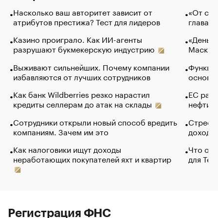
Насколько ваш авторитет зависит от
«От спо
атрибутов престижа? Тест для лидеров
глава к
Казино проиграло. Как ИИ-агенты
«Деньги
разрушают букмекерскую индустрию
Маск в 
Выживают сильнейших. Почему компании
Функции
избавляются от лучших сотрудников
основ э
Как банк Wildberries резко нарастил
ЕС раз
кредиты селлерам до атак на склады
нефти —
Сотрудники открыли новый способ вредить
Стресс 
компаниям. Зачем им это
доходов
Как налоговики ищут доходы
Что обв
неработающих покупателей яхт и квартир
для Tel
Регистрация ФНС