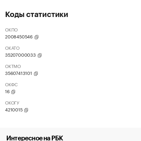
Коды статистики
ОКПО
2008450546
ОКАТО
35207000033
ОКТМО
35607413101
ОКФС
16
ОКОГУ
4210015
Интересное на РБК