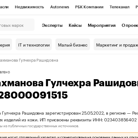
асли
Недвижимость
Autonews
РБК Компании
Телеканал
Р
К Курсы
РБК Life
Тренды
Визионеры
Национальные проекты
Эксперты
Кейсы
Мероприятия
О прое
онный клуб
Исследования
Кредитные рейтинги
Франшизы
Г
терия
IT и технологии
Малый бизнес
Маркетинг и прода
Проверка контрагентов
Политика
Экономика
Бизнес
ахманова Гулчехра Рашидовна
ы
ВЛЕНО
ахманова Гулчехра Рашидо
28000091515
 Гулчехра Рашидовна зарегистрирован 25.05.2022, в регионе — Ре
их изделий из кожи. ИП присвоены реквизиты ИНН: 02340385640
ы из публичных государственных источников.
ия носит справочный характер и сгенерирована на основании данных из откр