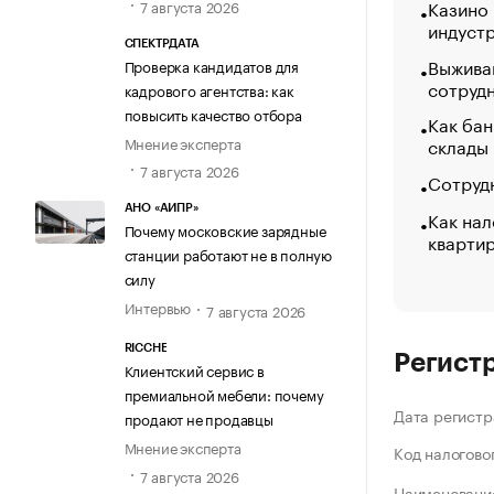
Казино
7 августа 2026
индуст
СПЕКТРДАТА
Выжива
Проверка кандидатов для
сотруд
кадрового агентства: как
повысить качество отбора
Как бан
Мнение эксперта
склады
7 августа 2026
Сотрудн
АНО «АИПР»
Как нал
Почему московские зарядные
кварти
станции работают не в полную
силу
Интервью
7 августа 2026
RICCHE
Регист
Клиентский сервис в
премиальной мебели: почему
Дата регистр
продают не продавцы
Мнение эксперта
Код налогово
7 августа 2026
Наименование