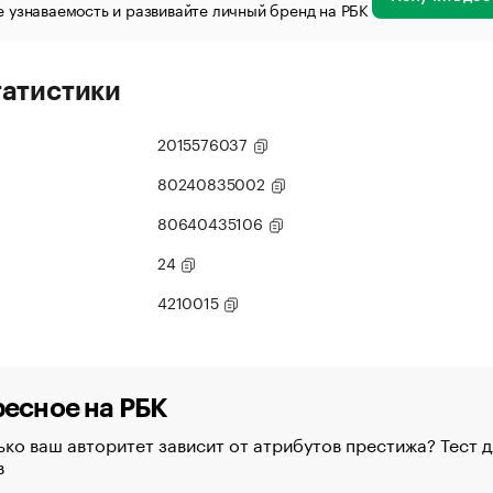
 узнаваемость и развивайте личный бренд на РБК
татистики
2015576037
80240835002
80640435106
24
4210015
есное на РБК
ко ваш авторитет зависит от атрибутов престижа? Тест д
в