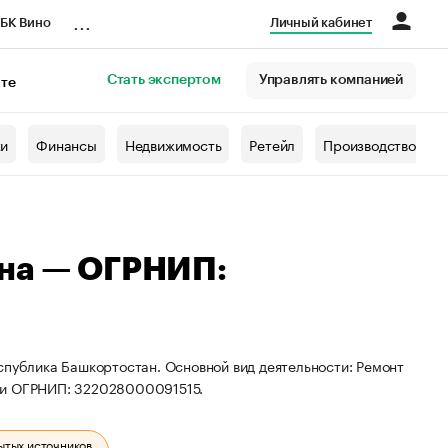
...
БК Вино
Личный кабинет
Стать экспертом
Управлять компанией
кте
азета
жи
Финансы
Недвижимость
Ретейл
Производство
вна — ОГРНИП:
спублика Башкортостан. Основной вид деятельности: Ремонт
2 и ОГРНИП: 322028000091515.
ытых источников.