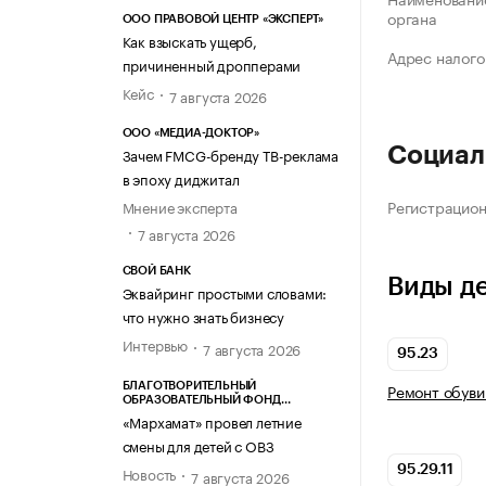
органа
ООО ПРАВОВОЙ ЦЕНТР «ЭКСПЕРТ»
Как взыскать ущерб,
Адрес налого
причиненный дропперами
Кейс
7 августа 2026
ООО «МЕДИА-ДОКТОР»
Социал
Зачем FMCG-бренду ТВ-реклама
в эпоху диджитал
Регистрацио
Мнение эксперта
7 августа 2026
СВОЙ БАНК
Виды д
Эквайринг простыми словами:
что нужно знать бизнесу
Интервью
7 августа 2026
95.23
Ремонт обуви
БЛАГОТВОРИТЕЛЬНЫЙ
ОБРАЗОВАТЕЛЬНЫЙ ФОНД
«МАРХАМАТ»
«Мархамат» провел летние
смены для детей с ОВЗ
Новость
95.29.11
7 августа 2026