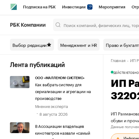
Подписка на РБК
Инвестиции
Мероприятия
Отр
Спорт
Школа управления РБК
РБК Образование
РБ
РБК Компании
Город
Стиль
Крипто
РБК Бизнес-среда
Дискусси
Выбор редакции
Менеджмент и HR
Право и бухгал
Спецпроекты СПб
Конференции СПб
Спецпроекты
Главная
ИП Р
Технологии и медиа
Финансы
Рынок наличной валют
Лента публикаций
ДЕЙСТВУЕТ
ОБНО
ООО «МАЛЛЕНОМ СИСТЕМС»
ИП Р
Как выбрать систему для
сериализации и агрегации на
3220
производстве
Мнение эксперта
ИП Рахманова
8 августа 2026
обуви и проч
В Ассоциации владельцев
Данные получен
кинотеатров назвали «самый
Информац