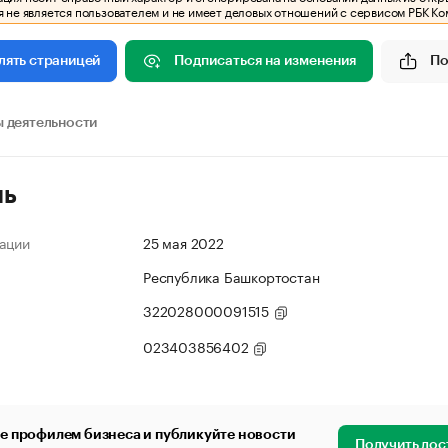
 не является пользователем и не имеет деловых отношений с сервисом РБК Ко
Подписаться на изменения
По
лять страницей
 деятельности
ль
ации
25 мая 2022
Республика Башкортостан
322028000091515
023403856402
е профилем бизнеса и публикуйте новости
Получить дос