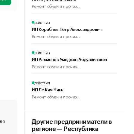
Ремонт обуви и прочих...
ДЕЙСТВУЕТ
ИП Кораблев Петр Александрович
Ремонт обуви и прочих...
ДЕЙСТВУЕТ
ИП Рахмонов Умеджон Абдуазизович
Ремонт обуви и прочих...
ДЕЙСТВУЕТ
ИП Ле Ким Чинь
Ремонт обуви и прочих...
ля
«От спорта тело стареет иначе». Как живет глава ко
Другие предприниматели в
создавшей GTA
регионе — Республика