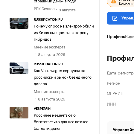
страшный день» в году
Компания
РБК Бизнес
8 августа
Управ
RUSSIFICATION.RU
Почему спрос на электромобили
из Китая смещается в сторону
Профиль
Виды
гибридов
Мнение эксперта
8 августа 2026
Профи
RUSSIFICATION.RU
Как Volkswagen вернулся на
Дата регистр
российский рынок без единого
Регион
дилера
Мнение эксперта
ОГРНИП
8 августа 2026
ИНН
VESPERFIN
Россияне не мечтают о
богатстве: что для нас важнее
больших денег
Управляйт