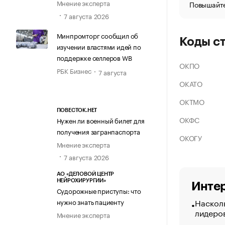
Мнение эксперта
Повышайте
7 августа 2026
Минпромторг сообщил об
Коды с
изучении властями идей по
поддержке селлеров WB
ОКПО
РБК Бизнес
7 августа
ОКАТО
ОКТМО
ПОВЕСТОК.НЕТ
ОКФС
Нужен ли военный билет для
получения загранпаспорта
ОКОГУ
Мнение эксперта
7 августа 2026
АО «ДЕЛОВОЙ ЦЕНТР
НЕЙРОХИРУРГИИ»
Интер
Судорожные приступы: что
Насколь
нужно знать пациенту
лидеро
Мнение эксперта