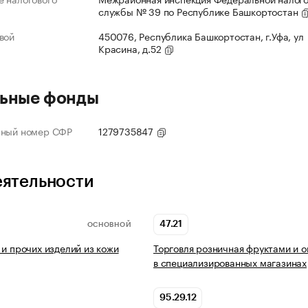
службы № 39 по Республике Башкортостан
вой
450076, Республика Башкортостан, г.Уфа, ул
Красина, д.52
ьные фонды
нный номер СФР
1279735847
еятельности
47.21
ОСНОВНОЙ
 и прочих изделий из кожи
Торговля розничная фруктами и 
в специализированных магазинах
95.29.12