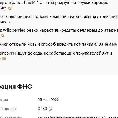
 проиграло. Как ИИ-агенты разрушают букмекерскую
рию
ют сильнейших. Почему компании избавляются от лучших
ников
к Wildberries резко нарастил кредиты селлерам до атак н
ики открыли новый способ вредить компаниям. Зачем им
оговики ищут доходы неработающих покупателей яхт и
р
рация ФНС
ации
25 мая 2022
го органа
0280
 налогового
Межрайонная инспекция Федеральной налог