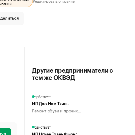
Редактировать описание
мпании.
делиться
Другие предприниматели с
тем же ОКВЭД
ДЕЙСТВУЕТ
ИП Дао Нам Тхинь
Ремонт обуви и прочих...
ДЕЙСТВУЕТ
туп
ИП Нгуен Тхань Фыонг