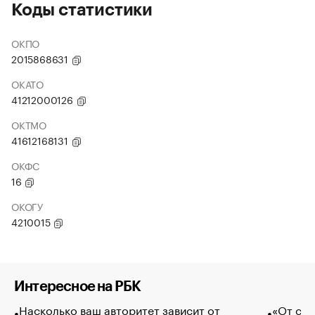
Коды статистики
ОКПО
2015868631
ОКАТО
41212000126
ОКТМО
41612168131
ОКФС
16
ОКОГУ
4210015
Интересное на РБК
Насколько ваш авторитет зависит от
«От спо