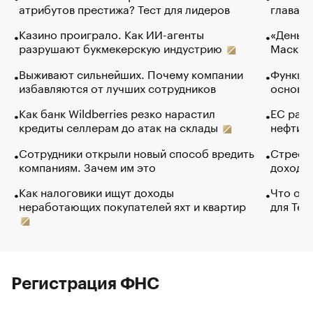
атрибутов престижа? Тест для лидеров
глава к
Казино проиграло. Как ИИ-агенты
«Деньги
разрушают букмекерскую индустрию
Маск в 
Выживают сильнейших. Почему компании
Функции
избавляются от лучших сотрудников
основ э
Как банк Wildberries резко нарастил
ЕС раз
кредиты селлерам до атак на склады
нефти —
Сотрудники открыли новый способ вредить
Стресс 
компаниям. Зачем им это
доходов
Как налоговики ищут доходы
Что обв
неработающих покупателей яхт и квартир
для Tel
Регистрация ФНС