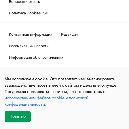
Вопросы и ответы
Политика Cookies РБК
Контактная информация
Редакция
Рассылка РБК Новости
Информация об ограничениях
Правовая информация
О соблюдении авторских прав
Мы используем cookie. Это позволяет нам анализировать
© АО «РОСБИЗНЕСКОНСАЛТИНГ»,
1995–2026.
Сообщения
и материалы информационного агентства «РБК»
взаимодействие посетителей с сайтом и делать его лучше.
(зарегистрировано Федеральной службой по надзору в сфере
Продолжая пользоваться сайтом, вы соглашаетесь с
связи, информационных технологий и массовых
использованием файлов cookie
и
политикой
коммуникаций (Роскомнадзор) 09.12.2015 за номером ИА
№ФС77-63848) сопровождаются пометкой «РБК». Отдельные
конфиденциальности
.
публикации могут содержать информацию,
не предназначенную для пользователей
до 18 лет.
companycardsfeedback@rbc.ru
Понятно
Добавить
Главное
Эксперты
Кейсы
Мероприятия
новость