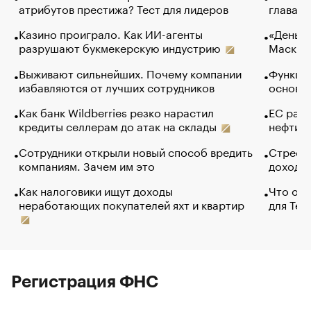
атрибутов престижа? Тест для лидеров
глава к
Казино проиграло. Как ИИ-агенты
«Деньги
разрушают букмекерскую индустрию
Маск в 
Выживают сильнейших. Почему компании
Функции
избавляются от лучших сотрудников
основ э
Как банк Wildberries резко нарастил
ЕС раз
кредиты селлерам до атак на склады
нефти —
Сотрудники открыли новый способ вредить
Стресс 
компаниям. Зачем им это
доходов
Как налоговики ищут доходы
Что обв
неработающих покупателей яхт и квартир
для Tel
Регистрация ФНС