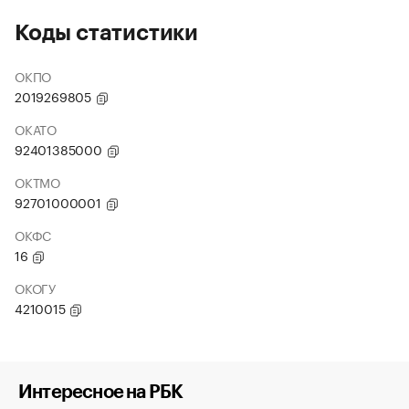
Коды статистики
ОКПО
2019269805
ОКАТО
92401385000
ОКТМО
92701000001
ОКФС
16
ОКОГУ
4210015
Интересное на РБК