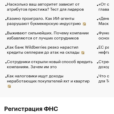
Насколько ваш авторитет зависит от
«От спо
атрибутов престижа? Тест для лидеров
глава к
Казино проиграло. Как ИИ-агенты
«Деньги
разрушают букмекерскую индустрию
Маск в 
Выживают сильнейших. Почему компании
Функции
избавляются от лучших сотрудников
основ э
Как банк Wildberries резко нарастил
ЕС раз
кредиты селлерам до атак на склады
нефти —
Сотрудники открыли новый способ вредить
Стресс 
компаниям. Зачем им это
доходов
Как налоговики ищут доходы
Что обв
неработающих покупателей яхт и квартир
для Tel
Регистрация ФНС