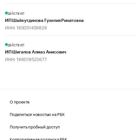
ДЕЙСТВУЕТ
ИП Шайхутдинова Гузелия Ринатовна
ИНН: 165051459829
ДЕЙСТВУЕТ
ИП Шигапов Алмаз Анисович
ИНН: 166018523677
О проекте
Поделиться новостью на РБК
Получить пробный доступ
Корпоративная подписка РБК