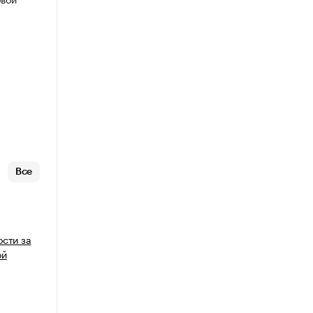
Все
ости за
ой