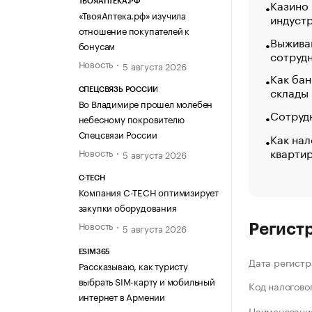
Казино
ТВОЯАПТЕКА.РФ
«ТвояАптека.рф» изучила
индуст
отношение покупателей к
Выжива
бонусам
сотруд
Новость
5 августа 2026
Как бан
склады
СПЕЦСВЯЗЬ РОССИИ
Во Владимире прошел молебен
Сотрудн
небесному покровителю
Спецсвязи России
Как нал
кварти
Новость
5 августа 2026
C-TECH
Компания C-TECH оптимизирует
закупки оборудования
Новость
5 августа 2026
Регист
ESIM365
Дата регистр
Рассказываю, как туристу
выбрать SIM-карту и мобильный
Код налогово
интернет в Армении
Наименование