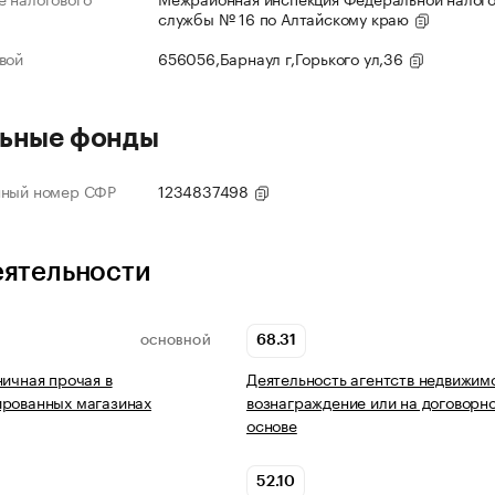
службы № 16 по Алтайскому краю
вой
656056,Барнаул г,Горького ул,36
ьные фонды
нный номер СФР
1234837498
еятельности
68.31
ОСНОВНОЙ
ничная прочая в
Деятельность агентств недвижим
ированных магазинах
вознаграждение или на договорн
основе
52.10