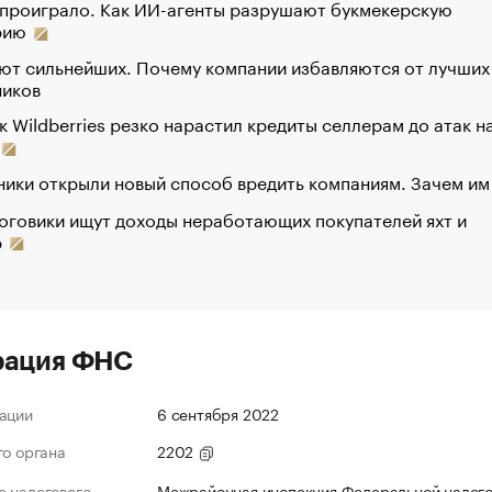
 проиграло. Как ИИ-агенты разрушают букмекерскую
рию
ют сильнейших. Почему компании избавляются от лучших
ников
к Wildberries резко нарастил кредиты селлерам до атак н
ики открыли новый способ вредить компаниям. Зачем им
оговики ищут доходы неработающих покупателей яхт и
р
рация ФНС
ации
6 сентября 2022
го органа
2202
 налогового
Межрайонная инспекция Федеральной налог