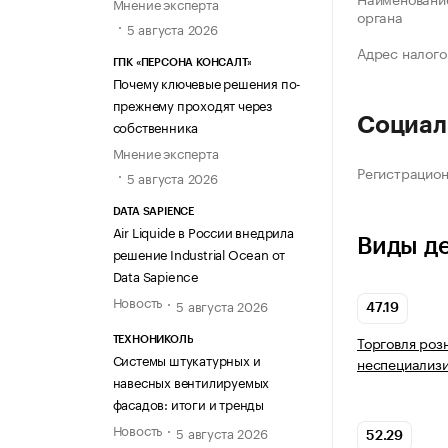
Мнение эксперта
органа
5 августа 2026
Адрес налого
ГПК «ПЕРСОНА КОНСАЛТ»
Почему ключевые решения по-
прежнему проходят через
Социал
собственника
Мнение эксперта
Регистрацио
5 августа 2026
DATA SAPIENCE
Air Liquide в России внедрила
Виды д
решение Industrial Ocean от
Data Sapience
Новость
5 августа 2026
47.19
Торговля роз
ТЕХНОНИКОЛЬ
Системы штукатурных и
неспециализ
навесных вентилируемых
фасадов: итоги и тренды
Новость
5 августа 2026
52.29