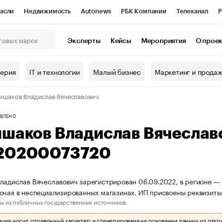
асли
Недвижимость
Autonews
РБК Компании
Телеканал
Р
К Курсы
РБК Life
Тренды
Визионеры
Национальные проекты
Эксперты
Кейсы
Мероприятия
О прое
онный клуб
Исследования
Кредитные рейтинги
Франшизы
Г
терия
IT и технологии
Малый бизнес
Маркетинг и прода
Проверка контрагентов
Политика
Экономика
Бизнес
ишаков Владислав Вячеславович
ы
ВЛЕНО
ишаков Владислав Вячесла
20200073720
ладислав Вячеславович зарегистрирован 06.09.2022, в регионе — 
очая в неспециализированных магазинах. ИП присвоены реквизи
ы из публичных государственных источников.
ия носит справочный характер и сгенерирована на основании данных из откр