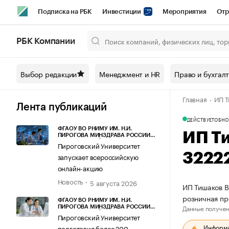
Подписка на РБК
Инвестиции
Мероприятия
Отр
Спорт
Школа управления РБК
РБК Образование
РБ
РБК Компании
Город
Стиль
Крипто
РБК Бизнес-среда
Дискусси
Выбор редакции
Менеджмент и HR
Право и бухгал
Спецпроекты СПб
Конференции СПб
Спецпроекты
Главная
ИП Т
Технологии и медиа
Финансы
Рынок наличной валют
Лента публикаций
ДЕЙСТВУЕТ
ОБНО
ФГАОУ ВО РНИМУ ИМ. Н.И.
ИП Т
ПИРОГОВА МИНЗДРАВА РОССИИ
(ПИРОГОВСКИЙ УНИВЕРСИТЕТ)
Пироговский Университет
3222
запускает всероссийскую
онлайн-акцию
Новость
5 августа 2026
ИП Тишаков В
розничная пр
ФГАОУ ВО РНИМУ ИМ. Н.И.
Данные получен
ПИРОГОВА МИНЗДРАВА РОССИИ
(ПИРОГОВСКИЙ УНИВЕРСИТЕТ)
Пироговский Университет
Информац
подготовил более 200