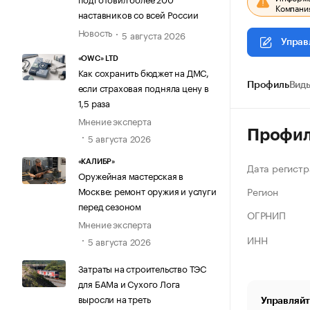
Компания
наставников со всей России
Новость
5 августа 2026
Управ
«OWC» LTD
Как сохранить бюджет на ДМС,
если страховая подняла цену в
Профиль
Виды
1,5 раза
Мнение эксперта
Профи
5 августа 2026
«КАЛИБР»
Дата регистр
Оружейная мастерская в
Регион
Москве: ремонт оружия и услуги
перед сезоном
ОГРНИП
Мнение эксперта
ИНН
5 августа 2026
Затраты на строительство ТЭС
для БАМа и Сухого Лога
выросли на треть
Управляйт