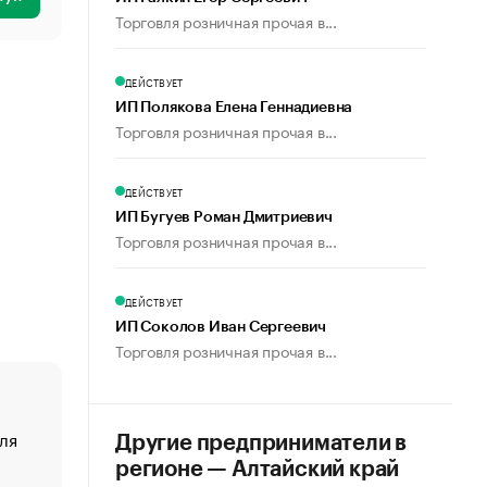
Торговля розничная прочая в...
ДЕЙСТВУЕТ
ИП Полякова Елена Геннадиевна
Торговля розничная прочая в...
ДЕЙСТВУЕТ
ИП Бугуев Роман Дмитриевич
Торговля розничная прочая в...
ДЕЙСТВУЕТ
ИП Соколов Иван Сергеевич
Торговля розничная прочая в...
ля
«От спорта тело стареет иначе». Как живет глава ко
Другие предприниматели в
создавшей GTA
регионе — Алтайский край