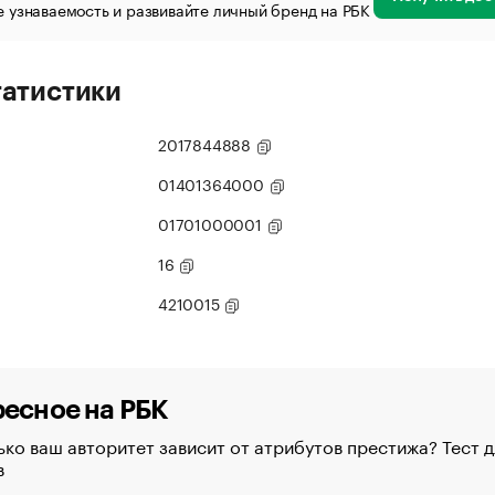
 узнаваемость и развивайте личный бренд на РБК
татистики
2017844888
01401364000
01701000001
16
4210015
есное на РБК
ко ваш авторитет зависит от атрибутов престижа? Тест д
в