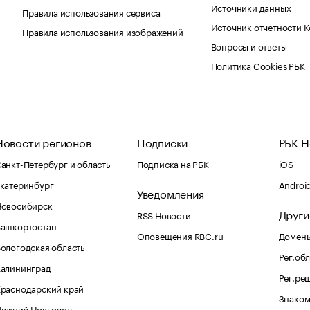
Источники данных
Правила использования сервиса
Источник отчетности 
Правила использования изображений
Вопросы и ответы
Политика Cookies РБК
Новости регионов
Подписки
РБК Н
анкт-Петербург и область
Подписка на РБК
iOS
катеринбург
Androi
Уведомления
Новосибирск
Други
RSS Новости
Башкортостан
Оповещения RBC.ru
Домены
ологодская область
Рег.об
Калининград
Рег.ре
раснодарский край
Знаком
Нижний Новгород