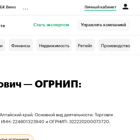
...
БК Вино
Личный кабинет
Стать экспертом
Управлять компанией
кте
азета
жи
Финансы
Недвижимость
Ретейл
Производство
вович — ОГРНИП:
Алтайский край. Основной вид деятельности: Торговля
ты ИНН: 224601323940 и ОГРНИП: 322220200073720.
ытых источников.