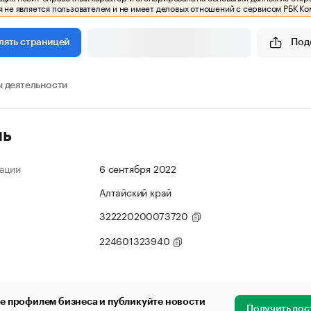
 не является пользователем и не имеет деловых отношений с сервисом РБК Ко
Под
лять страницей
 деятельности
ль
ации
6 сентября 2022
Алтайский край
322220200073720
224601323940
е профилем бизнеса и публикуйте новости
Получить дос