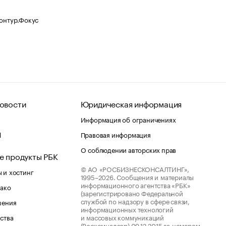
Контур.Фокус
овости
Юридическая информация
Информация об ограничениях
d
Правовая информация
О соблюдении авторских прав
е продукты РБК
© АО «РОСБИЗНЕСКОНСАЛТИНГ»,
 и хостинг
1995–2026.
Сообщения и материалы
информационного агентства «РБК»
лако
(зарегистрировано Федеральной
службой по надзору в сфере связи,
шения
информационных технологий
ства
и массовых коммуникаций
(Роскомнадзор) 09.12.2015 за номером