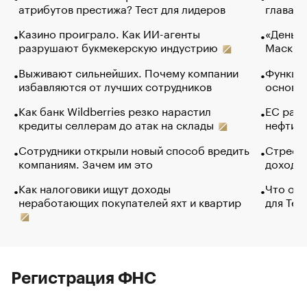
атрибутов престижа? Тест для лидеров
глава к
Казино проиграло. Как ИИ-агенты
«Деньги
разрушают букмекерскую индустрию
Маск в 
Выживают сильнейших. Почему компании
Функции
избавляются от лучших сотрудников
основ э
Как банк Wildberries резко нарастил
ЕС раз
кредиты селлерам до атак на склады
нефти —
Сотрудники открыли новый способ вредить
Стресс 
компаниям. Зачем им это
доходов
Как налоговики ищут доходы
Что обв
неработающих покупателей яхт и квартир
для Tel
Регистрация ФНС