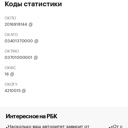
Коды статистики
ОКПО
2016918144
ОКАТО
03401370000
ОКТМО
03701000001
ОКФС
16
ОКОГУ
4210015
Интересное на РБК
Насколько ваш авторитет зависит от
«От спо