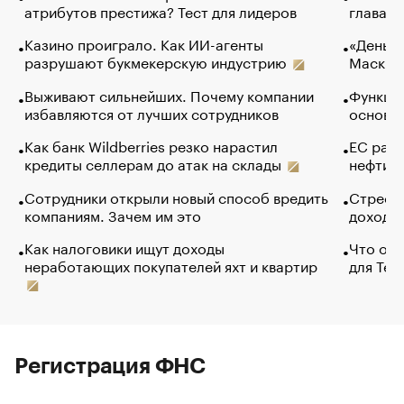
атрибутов престижа? Тест для лидеров
глава к
Казино проиграло. Как ИИ-агенты
«Деньги
разрушают букмекерскую индустрию
Маск в 
Выживают сильнейших. Почему компании
Функции
избавляются от лучших сотрудников
основ э
Как банк Wildberries резко нарастил
ЕС раз
кредиты селлерам до атак на склады
нефти —
Сотрудники открыли новый способ вредить
Стресс 
компаниям. Зачем им это
доходов
Как налоговики ищут доходы
Что обв
неработающих покупателей яхт и квартир
для Tel
Регистрация ФНС