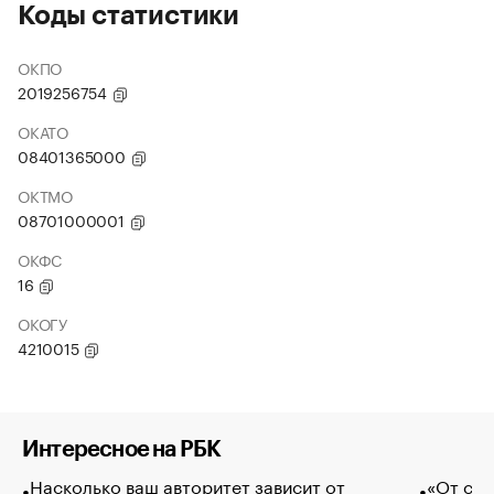
Коды статистики
ОКПО
2019256754
ОКАТО
08401365000
ОКТМО
08701000001
ОКФС
16
ОКОГУ
4210015
Интересное на РБК
Насколько ваш авторитет зависит от
«От спо