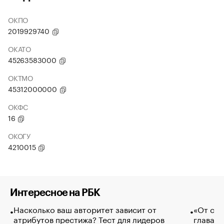
ОКПО
2019929740
ОКАТО
45263583000
ОКТМО
45312000000
ОКФС
16
ОКОГУ
4210015
Интересное на РБК
Насколько ваш авторитет зависит от
«От спо
атрибутов престижа? Тест для лидеров
глава к