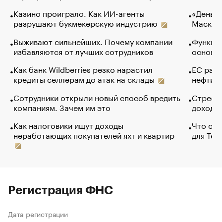
Казино проиграло. Как ИИ-агенты
«Деньги
разрушают букмекерскую индустрию
Маск в 
Выживают сильнейших. Почему компании
Функции
избавляются от лучших сотрудников
основ э
Как банк Wildberries резко нарастил
ЕС раз
кредиты селлерам до атак на склады
нефти —
Сотрудники открыли новый способ вредить
Стресс 
компаниям. Зачем им это
доходов
Как налоговики ищут доходы
Что обв
неработающих покупателей яхт и квартир
для Tel
Регистрация ФНС
Дата регистрации