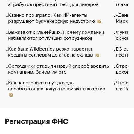
атрибутов престижа? Тест для лидеров
глава к
Казино проиграло. Как ИИ-агенты
«Деньги
разрушают букмекерскую индустрию
Маск в 
Выживают сильнейших. Почему компании
Функции
избавляются от лучших сотрудников
основ э
Как банк Wildberries резко нарастил
ЕС раз
кредиты селлерам до атак на склады
нефти —
Сотрудники открыли новый способ вредить
Стресс 
компаниям. Зачем им это
доходов
Как налоговики ищут доходы
Что обв
неработающих покупателей яхт и квартир
для Tel
Регистрация ФНС