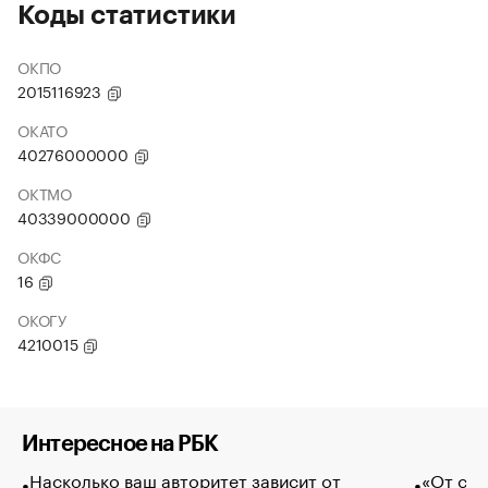
Коды статистики
ОКПО
2015116923
ОКАТО
40276000000
ОКТМО
40339000000
ОКФС
16
ОКОГУ
4210015
Интересное на РБК
Насколько ваш авторитет зависит от
«От спо