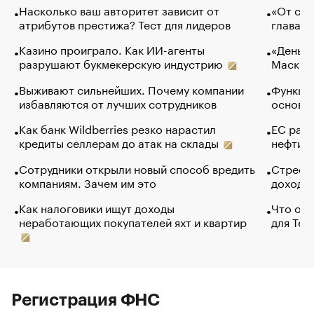
Насколько ваш авторитет зависит от
«От спо
атрибутов престижа? Тест для лидеров
глава к
Казино проиграло. Как ИИ-агенты
«Деньги
разрушают букмекерскую индустрию
Маск в 
Выживают сильнейших. Почему компании
Функции
избавляются от лучших сотрудников
основ э
Как банк Wildberries резко нарастил
ЕС раз
кредиты селлерам до атак на склады
нефти —
Сотрудники открыли новый способ вредить
Стресс 
компаниям. Зачем им это
доходов
Как налоговики ищут доходы
Что обв
неработающих покупателей яхт и квартир
для Tel
Регистрация ФНС