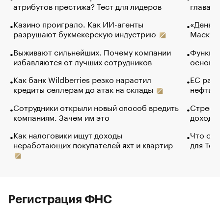
атрибутов престижа? Тест для лидеров
глава к
Казино проиграло. Как ИИ-агенты
«Деньги
разрушают букмекерскую индустрию
Маск в 
Выживают сильнейших. Почему компании
Функции
избавляются от лучших сотрудников
основ э
Как банк Wildberries резко нарастил
ЕС раз
кредиты селлерам до атак на склады
нефти —
Сотрудники открыли новый способ вредить
Стресс 
компаниям. Зачем им это
доходов
Как налоговики ищут доходы
Что обв
неработающих покупателей яхт и квартир
для Tel
Регистрация ФНС