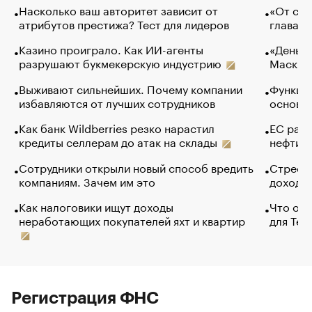
Насколько ваш авторитет зависит от
«От спо
атрибутов престижа? Тест для лидеров
глава к
Казино проиграло. Как ИИ-агенты
«Деньги
разрушают букмекерскую индустрию
Маск в 
Выживают сильнейших. Почему компании
Функции
избавляются от лучших сотрудников
основ э
Как банк Wildberries резко нарастил
ЕС раз
кредиты селлерам до атак на склады
нефти —
Сотрудники открыли новый способ вредить
Стресс 
компаниям. Зачем им это
доходов
Как налоговики ищут доходы
Что обв
неработающих покупателей яхт и квартир
для Tel
Регистрация ФНС