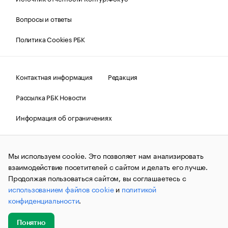
Вопросы и ответы
Политика Cookies РБК
Контактная информация
Редакция
Рассылка РБК Новости
Информация об ограничениях
Правовая информация
О соблюдении авторских прав
Мы используем cookie. Это позволяет нам анализировать
© АО «РОСБИЗНЕСКОНСАЛТИНГ»,
1995–2026.
Сообщения
и материалы информационного агентства «РБК»
взаимодействие посетителей с сайтом и делать его лучше.
(зарегистрировано Федеральной службой по надзору в сфере
Продолжая пользоваться сайтом, вы соглашаетесь с
связи, информационных технологий и массовых
использованием файлов cookie
и
политикой
коммуникаций (Роскомнадзор) 09.12.2015 за номером ИА
№ФС77-63848) сопровождаются пометкой «РБК». Отдельные
конфиденциальности
.
публикации могут содержать информацию,
не предназначенную для пользователей
до 18 лет.
companycardsfeedback@rbc.ru
Понятно