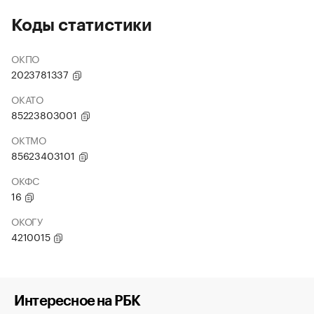
Коды статистики
ОКПО
2023781337
ОКАТО
85223803001
ОКТМО
85623403101
ОКФС
16
ОКОГУ
4210015
Интересное на РБК