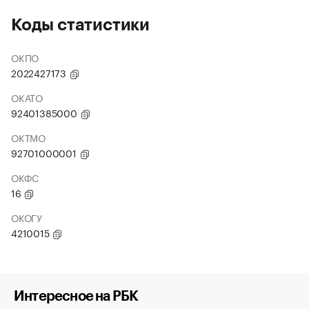
Коды статистики
ОКПО
2022427173
ОКАТО
92401385000
ОКТМО
92701000001
ОКФС
16
ОКОГУ
4210015
Интересное на РБК