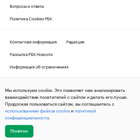
Вопросы и ответы
Политика Cookies РБК
Контактная информация
Редакция
Рассылка РБК Новости
Информация об ограничениях
Правовая информация
О соблюдении авторских прав
Мы используем cookie. Это позволяет нам анализировать
© АО «РОСБИЗНЕСКОНСАЛТИНГ»,
1995–2026.
Сообщения
и материалы информационного агентства «РБК»
взаимодействие посетителей с сайтом и делать его лучше.
(зарегистрировано Федеральной службой по надзору в сфере
Продолжая пользоваться сайтом, вы соглашаетесь с
связи, информационных технологий и массовых
использованием файлов cookie
и
политикой
коммуникаций (Роскомнадзор) 09.12.2015 за номером ИА
№ФС77-63848) сопровождаются пометкой «РБК». Отдельные
конфиденциальности
.
публикации могут содержать информацию,
не предназначенную для пользователей
до 18 лет.
companycardsfeedback@rbc.ru
Понятно
Добавить