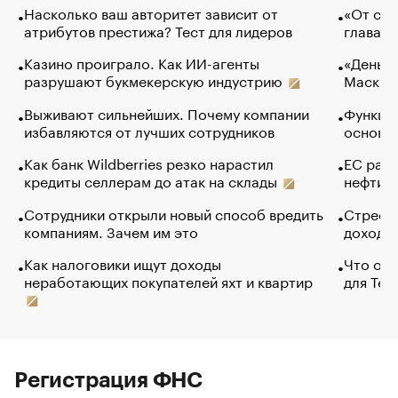
Насколько ваш авторитет зависит от
«От спо
атрибутов престижа? Тест для лидеров
глава к
Казино проиграло. Как ИИ-агенты
«Деньги
разрушают букмекерскую индустрию
Маск в 
Выживают сильнейших. Почему компании
Функции
избавляются от лучших сотрудников
основ э
Как банк Wildberries резко нарастил
ЕС раз
кредиты селлерам до атак на склады
нефти —
Сотрудники открыли новый способ вредить
Стресс 
компаниям. Зачем им это
доходов
Как налоговики ищут доходы
Что обв
неработающих покупателей яхт и квартир
для Tel
Регистрация ФНС