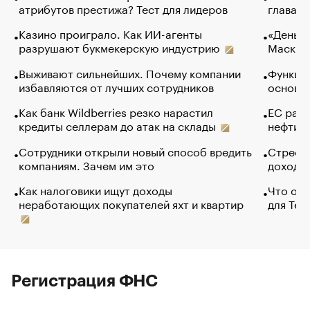
атрибутов престижа? Тест для лидеров
глава к
Казино проиграло. Как ИИ-агенты
«Деньги
разрушают букмекерскую индустрию
Маск в 
Выживают сильнейших. Почему компании
Функции
избавляются от лучших сотрудников
основ э
Как банк Wildberries резко нарастил
ЕС раз
кредиты селлерам до атак на склады
нефти —
Сотрудники открыли новый способ вредить
Стресс 
компаниям. Зачем им это
доходов
Как налоговики ищут доходы
Что обв
неработающих покупателей яхт и квартир
для Tel
Регистрация ФНС