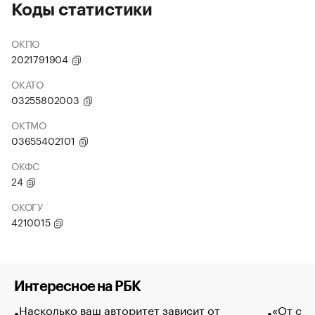
Коды статистики
ОКПО
2021791904
ОКАТО
03255802003
ОКТМО
03655402101
ОКФС
24
ОКОГУ
4210015
Интересное на РБК
Насколько ваш авторитет зависит от
«От спо