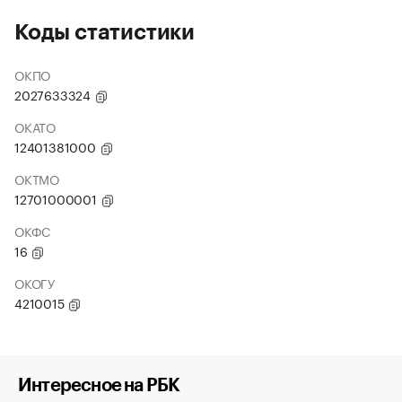
Коды статистики
ОКПО
2027633324
ОКАТО
12401381000
ОКТМО
12701000001
ОКФС
16
ОКОГУ
4210015
Интересное на РБК