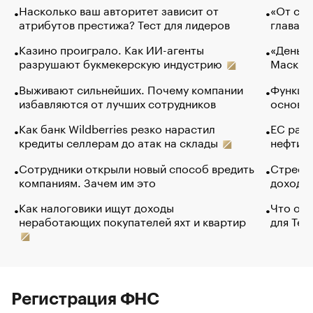
Насколько ваш авторитет зависит от
«От спо
атрибутов престижа? Тест для лидеров
глава к
Казино проиграло. Как ИИ-агенты
«Деньги
разрушают букмекерскую индустрию
Маск в 
Выживают сильнейших. Почему компании
Функции
избавляются от лучших сотрудников
основ э
Как банк Wildberries резко нарастил
ЕС раз
кредиты селлерам до атак на склады
нефти —
Сотрудники открыли новый способ вредить
Стресс 
компаниям. Зачем им это
доходов
Как налоговики ищут доходы
Что обв
неработающих покупателей яхт и квартир
для Tel
Регистрация ФНС