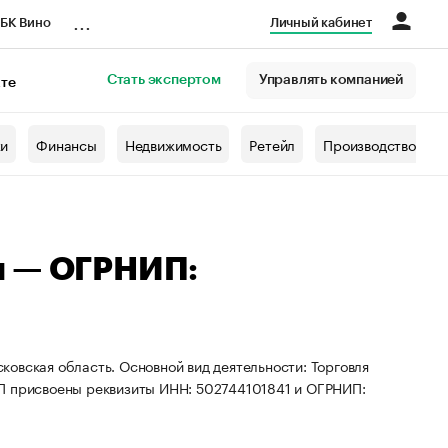
...
БК Вино
Личный кабинет
Стать экспертом
Управлять компанией
кте
азета
жи
Финансы
Недвижимость
Ретейл
Производство
ч — ОГРНИП:
овская область. Основной вид деятельности: Торговля
ИП присвоены реквизиты ИНН: 502744101841 и ОГРНИП: