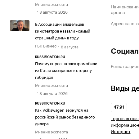
Мнение эксперта
Наименование
8 августа 2026
органа
Адрес налого
В Ассоциации владельцев
кинотеатров назвали «самый
страшный день» в году
РБК Бизнес
8 августа
Социал
RUSSIFICATION.RU
Почему спрос на электромобили
Регистрацио
из Китая смещается в сторону
гибридов
Мнение эксперта
Виды д
8 августа 2026
RUSSIFICATION.RU
47.91
Как Volkswagen вернулся на
российский рынок без единого
Торговля роз
дилера
информацион
Интернет
Мнение эксперта