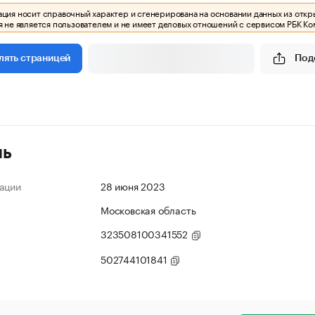
ия носит справочный характер и сгенерирована на основании данных из откр
 не является пользователем и не имеет деловых отношений с сервисом РБК Ко
Под
лять страницей
ль
ации
28 июня 2023
Московская область
323508100341552
502744101841