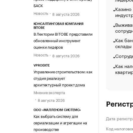
БАСК
Казино
Новость
индуст
8 августа 2026
Выжива
КОНСАЛТИНГОВАЯ КОМПАНИЯ
BITOBE
сотруд
В Лектории BITOBE представили
Как бан
обновленный инструмент
склады
оценки лидеров
Новость
Сотрудн
8 августа 2026
Как нал
VPROEKTE
кварти
Управление строительством: как
студия реализует
архитектурный проект дома
Мнение эксперта
8 августа 2026
Регист
ООО «МАЛЛЕНОМ СИСТЕМС»
Как выбрать систему для
Дата регистр
сериализации и агрегации на
Код налогово
производстве