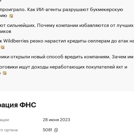
 проиграло. Как ИИ-агенты разрушают букмекерскую
рию
ют сильнейших. Почему компании избавляются от лучших
ников
к Wildberries резко нарастил кредиты селлерам до атак н
ики открыли новый способ вредить компаниям. Зачем им
оговики ищут доходы неработающих покупателей яхт и
р
рация ФНС
ации
28 июня 2023
го органа
5081