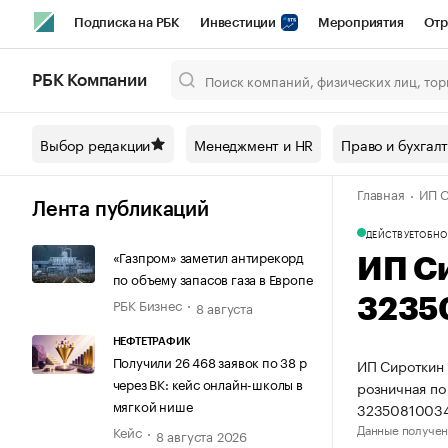
Подписка на РБК
Инвестиции
Мероприятия
Отр
Спорт
Школа управления РБК
РБК Образование
РБ
РБК Компании
Город
Стиль
Крипто
РБК Бизнес-среда
Дискусси
Выбор редакции
Менеджмент и HR
Право и бухгал
Спецпроекты СПб
Конференции СПб
Спецпроекты
Главная
ИП С
Технологии и медиа
Финансы
Рынок наличной валют
Лента публикаций
ДЕЙСТВУЕТ
ОБНО
«Газпром» заметил антирекорд
ИП С
по объему запасов газа в Европе
РБК Бизнес
3235
8 августа
НЕФТЕТРАФИК
Получили 26 468 заявок по 38 р
ИП Сироткин 
через ВК: кейс онлайн-школы в
розничная по
мягкой нише
32350810034
Данные получен
Кейс
8 августа 2026