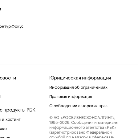
я
Контур.Фокус
овости
Юридическая информация
Информация об ограничениях
d
Правовая информация
О соблюдении авторских прав
е продукты РБК
© АО «РОСБИЗНЕСКОНСАЛТИНГ»,
 и хостинг
1995–2026.
Сообщения и материалы
информационного агентства «РБК»
лако
(зарегистрировано Федеральной
службой по надзору в сфере связи,
шения