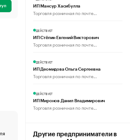
туп
ИП Мансур Хасибулла
Торговля розничная по почте...
ДЕЙСТВУЕТ
ИП Стёпин Евгений Викторович
Торговля розничная по почте...
ДЕЙСТВУЕТ
ИП Деомидова Ольга Сергеевна
Торговля розничная по почте...
ДЕЙСТВУЕТ
ИП Миронов Данил Владимирович
Торговля розничная по почте...
ля
«От спорта тело стареет иначе». Как живет глава ко
Другие предприниматели в
создавшей GTA