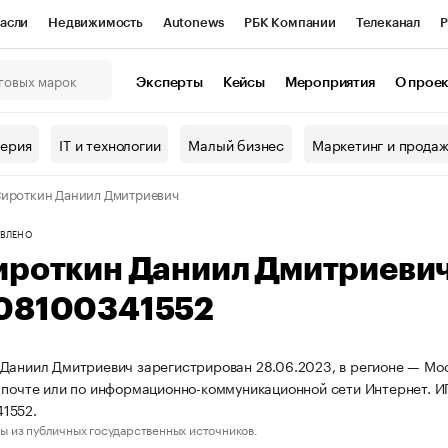
асли
Недвижимость
Autonews
РБК Компании
Телеканал
Р
К Курсы
РБК Life
Тренды
Визионеры
Национальные проекты
Эксперты
Кейсы
Мероприятия
О прое
онный клуб
Исследования
Кредитные рейтинги
Франшизы
Г
терия
IT и технологии
Малый бизнес
Маркетинг и прода
Проверка контрагентов
Политика
Экономика
Бизнес
ироткин Даниил Дмитриевич
ы
ВЛЕНО
ироткин Даниил Дмитриеви
08100341552
Даниил Дмитриевич зарегистрирован 28.06.2023, в регионе — Моск
 почте или по информационно-коммуникационной сети Интернет. 
1552.
ы из публичных государственных источников.