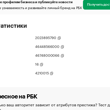
е профилем бизнеса и публикуйте новости
Получить дос
 узнаваемость и развивайте личный бренд на РБК
татистики
2023895790
46448566000
46748000066
16
4210015
есное на РБК
ко ваш авторитет зависит от атрибутов престижа? Тест д
в