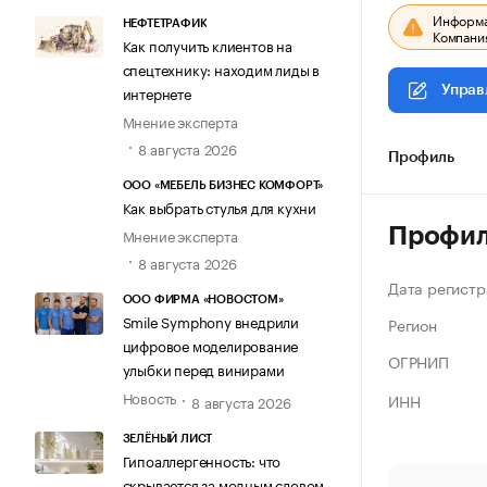
Информац
НЕФТЕТРАФИК
Компания
Как получить клиентов на
спецтехнику: находим лиды в
интернете
Управ
Мнение эксперта
8 августа 2026
Профиль
ООО «МЕБЕЛЬ БИЗНЕС КОМФОРТ»
Как выбрать стулья для кухни
Профи
Мнение эксперта
8 августа 2026
Дата регистр
ООО ФИРМА «НОВОСТОМ»
Smile Symphony внедрили
Регион
цифровое моделирование
ОГРНИП
улыбки перед винирами
Новость
ИНН
8 августа 2026
ЗЕЛЁНЫЙ ЛИСТ
Гипоаллергенность: что
скрывается за модным словом