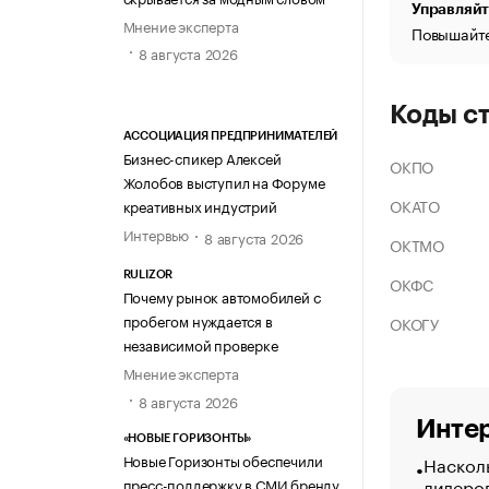
Управляйт
Мнение эксперта
Повышайте
8 августа 2026
Коды с
АССОЦИАЦИЯ ПРЕДПРИНИМАТЕЛЕЙ
Бизнес-спикер Алексей
ОКПО
Жолобов выступил на Форуме
ОКАТО
креативных индустрий
Интервью
8 августа 2026
ОКТМО
RULIZOR
ОКФС
Почему рынок автомобилей с
пробегом нуждается в
ОКОГУ
независимой проверке
Мнение эксперта
8 августа 2026
Интер
«НОВЫЕ ГОРИЗОНТЫ»
Новые Горизонты обеспечили
Насколь
лидеро
пресс-поддержку в СМИ бренду