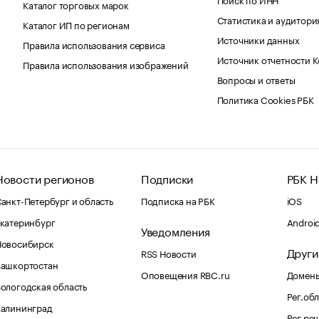
Каталог торговых марок
Статистика и аудитори
Каталог ИП по регионам
Источники данных
Правила использования сервиса
Источник отчетности 
Правила использования изображений
Вопросы и ответы
Политика Cookies РБК
Новости регионов
Подписки
РБК Н
анкт-Петербург и область
Подписка на РБК
iOS
катеринбург
Androi
Уведомления
Новосибирск
Други
RSS Новости
Башкортостан
Оповещения RBC.ru
Домены
ологодская область
Рег.об
Калининград
Рег.ре