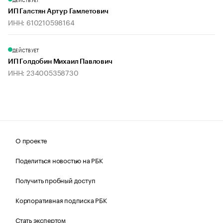
ИП Галстян Артур Гамлетович
ИНН: 610210598164
ДЕЙСТВУЕТ
ИП Голдобин Михаил Павлович
ИНН: 234005358730
О проекте
Поделиться новостью на РБК
Получить пробный доступ
Корпоративная подписка РБК
Стать экспертом