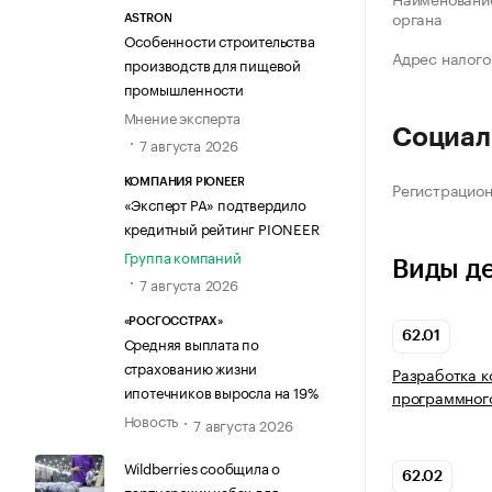
органа
ASTRON
Особенности строительства
Адрес налого
производств для пищевой
промышленности
Мнение эксперта
Социал
7 августа 2026
КОМПАНИЯ PIONEER
Регистрацио
«Эксперт РА» подтвердило
кредитный рейтинг PIONEER
Группа компаний
Виды д
7 августа 2026
«РОСГОССТРАХ»
62.01
Средняя выплата по
страхованию жизни
Разработка 
ипотечников выросла на 19%
программног
Новость
7 августа 2026
Wildberries сообщила о
62.02
партнерских хабах для