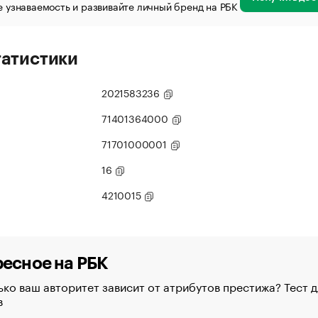
 узнаваемость и развивайте личный бренд на РБК
татистики
2021583236
71401364000
71701000001
16
4210015
есное на РБК
ко ваш авторитет зависит от атрибутов престижа? Тест д
в