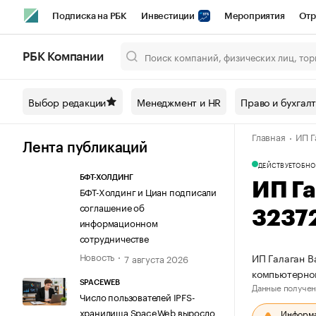
Подписка на РБК
Инвестиции
Мероприятия
Отр
Спорт
Школа управления РБК
РБК Образование
РБ
РБК Компании
Город
Стиль
Крипто
РБК Бизнес-среда
Дискусси
Выбор редакции
Менеджмент и HR
Право и бухгал
Спецпроекты СПб
Конференции СПб
Спецпроекты
Главная
ИП Г
Технологии и медиа
Финансы
Рынок наличной валют
Лента публикаций
ДЕЙСТВУЕТ
ОБНО
БФТ-ХОЛДИНГ
ИП Г
БФТ-Холдинг и Циан подписали
соглашение об
3237
информационном
сотрудничестве
Новость
ИП Галаган В
7 августа 2026
компьютерно
SPACEWEB
Данные получен
Число пользователей IPFS-
хранилища SpaceWeb выросло
Информац