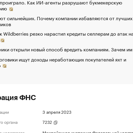
 проиграло. Как ИИ-агенты разрушают букмекерскую
рию
ют сильнейших. Почему компании избавляются от лучших
ников
к Wildberries резко нарастил кредиты селлерам до атак н
ики открыли новый способ вредить компаниям. Зачем им
оговики ищут доходы неработающих покупателей яхт и
р
рация ФНС
ации
3 апреля 2023
го органа
7232
 налогового
Межрайонная инспекция Федеральной налог