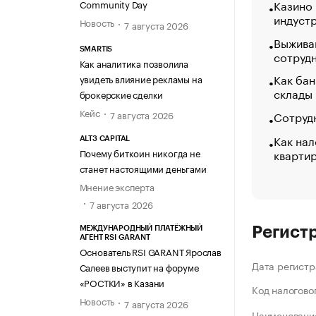
Казино
Community Day
индуст
Новость
7 августа 2026
Выжива
SMARTIS
сотруд
Как аналитика позволила
Как бан
увидеть влияние рекламы на
склады
брокерские сделки
Кейс
Сотрудн
7 августа 2026
Как нал
ALT3 CAPITAL
кварти
Почему биткоин никогда не
станет настоящими деньгами
Мнение эксперта
7 августа 2026
Регист
МЕЖДУНАРОДНЫЙ ПЛАТЁЖНЫЙ
АГЕНТ RSI GARANT
Основатель RSI GARANT Ярослав
Дата регистр
Салеев выступит на форуме
«РОСТКИ» в Казани
Код налогово
Новость
7 августа 2026
Наименование