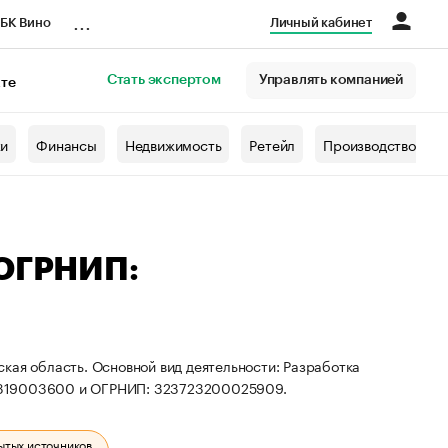
...
БК Вино
Личный кабинет
Стать экспертом
Управлять компанией
кте
азета
жи
Финансы
Недвижимость
Ретейл
Производство
 ОГРНИП:
кая область. Основной вид деятельности: Разработка
20319003600 и ОГРНИП: 323723200025909.
ытых источников.