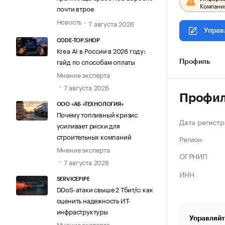
Компания
почти втрое
Новость
7 августа 2026
Управ
CODE-TOP.SHOP
Krea AI в России в 2026 году:
гайд по способам оплаты
Профиль
Мнение эксперта
7 августа 2026
Профи
ООО «АБ «ТЕХНОЛОГИЯ»
Почему топливный кризис
Дата регистр
усиливает риски для
строительных компаний
Регион
Мнение эксперта
ОГРНИП
7 августа 2026
ИНН
SERVICEPIPE
DDoS-атаки свыше 2 Тбит/с: как
оценить надежность ИТ-
инфраструктуры
Управляйт
Мнение эксперта