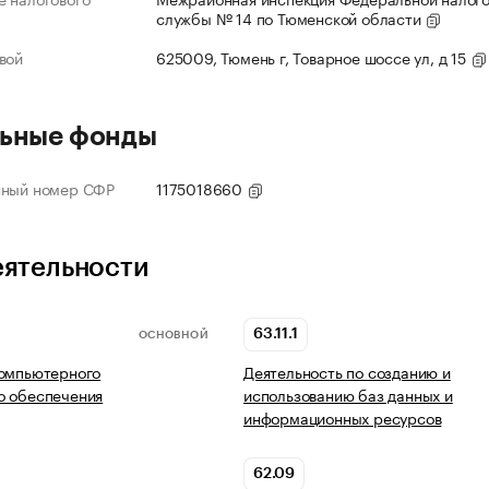
службы № 14 по Тюменской области
вой
625009, Тюмень г, Товарное шоссе ул, д 15
ьные фонды
нный номер СФР
1175018660
еятельности
63.11.1
ОСНОВНОЙ
компьютерного
Деятельность по созданию и
о обеспечения
использованию баз данных и
информационных ресурсов
62.09