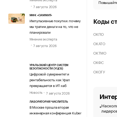
Повышайте
7 августа 2026
МФК «САММИТ»
Импульсивные покупки: почему
Коды с
мы тратим деньги на то, что не
планировали
ОКПО
Мнение эксперта
ОКАТО
7 августа 2026
ОКТМО
ОКФС
УРАЛЬСКИЙ ЦЕНТР СИСТЕМ
БЕЗОПАСНОСТИ (УЦСБ)
ОКОГУ
Цифровой суверенитет и
рентабельность: как Урал
превращается в ИТ-хаб
Новость
7 августа 2026
Интер
ЛАБОРАТОРИЯ ЧИСЛИТЕЛЬ
Насколь
В Москве прошла вторая
лидеро
инженерная конференция Kuber