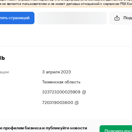
 не является пользователем и не имеет деловых отношений с сервисом РБК Ко
Под
лять страницей
ль
ации
3 апреля 2023
Тюменская область
323723200025909
720319003600
е профилем бизнеса и публикуйте новости
Получить дос