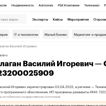
асли
Недвижимость
Autonews
РБК Компании
Телеканал
Р
К Курсы
РБК Life
Тренды
Визионеры
Национальные проекты
Эксперты
Кейсы
Мероприятия
О прое
онный клуб
Исследования
Кредитные рейтинги
Франшизы
Г
терия
IT и технологии
Малый бизнес
Маркетинг и прода
Проверка контрагентов
Политика
Экономика
Бизнес
алаган Василий Игоревич
ы
ВЛЕНО
алаган Василий Игоревич —
23200025909
асилий Игоревич зарегистрирован 03.04.2023, в регионе — Тюменс
го программного обеспечения. ИП присвоены реквизиты ИНН: 7
ы из публичных государственных источников.
ия носит справочный характер и сгенерирована на основании данных из откр