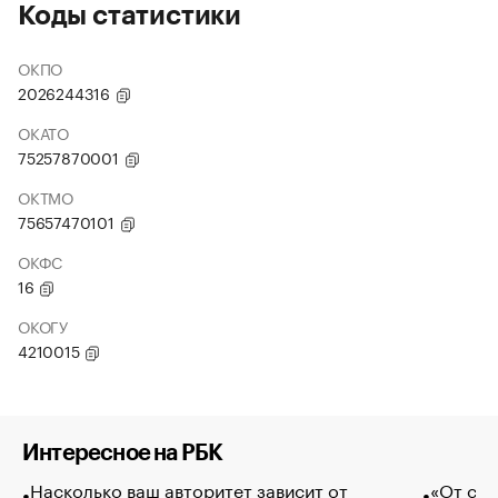
Коды статистики
ОКПО
2026244316
ОКАТО
75257870001
ОКТМО
75657470101
ОКФС
16
ОКОГУ
4210015
Интересное на РБК
Насколько ваш авторитет зависит от
«От спо