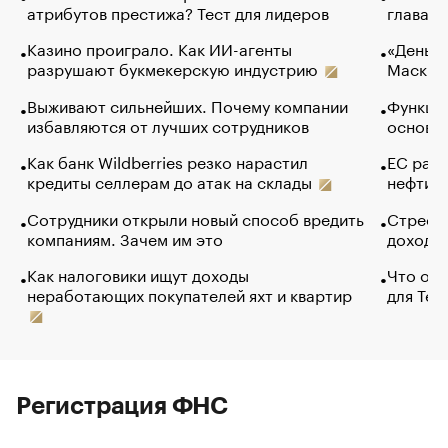
атрибутов престижа? Тест для лидеров
глава к
Казино проиграло. Как ИИ-агенты
«Деньги
разрушают букмекерскую индустрию
Маск в 
Выживают сильнейших. Почему компании
Функции
избавляются от лучших сотрудников
основ э
Как банк Wildberries резко нарастил
ЕС раз
кредиты селлерам до атак на склады
нефти —
Сотрудники открыли новый способ вредить
Стресс 
компаниям. Зачем им это
доходов
Как налоговики ищут доходы
Что обв
неработающих покупателей яхт и квартир
для Tel
Регистрация ФНС