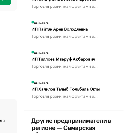
Торговля розничная фруктами и...
ДЕЙСТВУЕТ
ИП Пайтян Арев Володяевна
Торговля розничная фруктами и...
ДЕЙСТВУЕТ
ИП Тиллоев Маъруф Акбарович
Торговля розничная фруктами и...
ДЕЙСТВУЕТ
ИП Халилов Талыб Гюльбала Оглы
Торговля розничная фруктами и...
ля
«От спорта тело стареет иначе». Как живет глава ко
Другие предприниматели в
создавшей GTA
регионе — Самарская