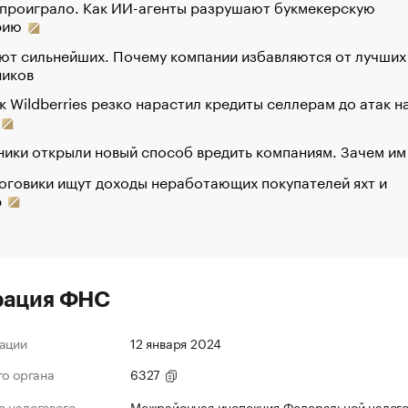
 проиграло. Как ИИ-агенты разрушают букмекерскую
рию
ют сильнейших. Почему компании избавляются от лучших
ников
к Wildberries резко нарастил кредиты селлерам до атак н
ики открыли новый способ вредить компаниям. Зачем им
оговики ищут доходы неработающих покупателей яхт и
р
рация ФНС
ации
12 января 2024
го органа
6327
 налогового
Межрайонная инспекция Федеральной налог