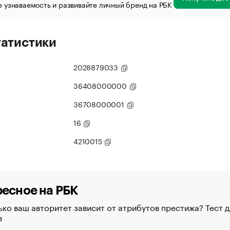
 узнаваемость и развивайте личный бренд на РБК
татистики
2028879033
36408000000
36708000001
16
4210015
есное на РБК
ко ваш авторитет зависит от атрибутов престижа? Тест д
в