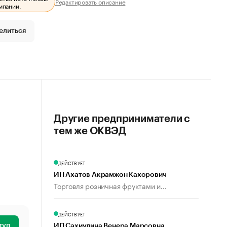
Редактировать описание
мпании.
елиться
Другие предприниматели с
тем же ОКВЭД
ДЕЙСТВУЕТ
ИП Ахатов Акрамжон Кахорович
Торговля розничная фруктами и...
ДЕЙСТВУЕТ
туп
ИП Сахиулина Венера Марсовна