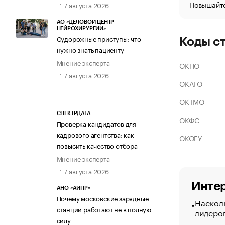
Повышайте
7 августа 2026
АО «ДЕЛОВОЙ ЦЕНТР
НЕЙРОХИРУРГИИ»
Судорожные приступы: что
Коды с
нужно знать пациенту
Мнение эксперта
ОКПО
7 августа 2026
ОКАТО
ОКТМО
СПЕКТРДАТА
ОКФС
Проверка кандидатов для
кадрового агентства: как
ОКОГУ
повысить качество отбора
Мнение эксперта
7 августа 2026
Интер
АНО «АИПР»
Почему московские зарядные
Насколь
станции работают не в полную
лидеро
силу