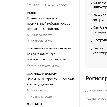
Казино
Интервью
7 августа 2026
индуст
Выжива
RICCHE
Клиентский сервис в
сотруд
премиальной мебели: почему
Как бан
продают не продавцы
склады
Мнение эксперта
Сотрудн
7 августа 2026
Как нал
ООО ПРАВОВОЙ ЦЕНТР «ЭКСПЕРТ»
кварти
Как взыскать ущерб,
причиненный дропперами
Кейс
7 августа 2026
ООО «МЕДИА-ДОКТОР»
Регист
Зачем FMCG-бренду ТВ-реклама
в эпоху диджитал
Дата регистр
Мнение эксперта
7 августа 2026
Код налогово
СВОЙ БАНК
Наименование