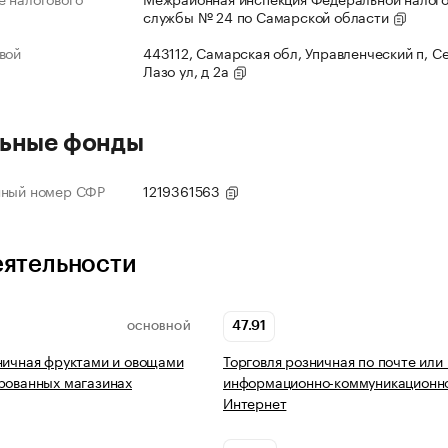
службы № 24 по Самарской области
вой
443112, Самарская обл, Управленческий п, С
Лазо ул, д 2а
ьные фонды
нный номер СФР
1219361563
еятельности
47.91
ОСНОВНОЙ
ничная фруктами и овощами
Торговля розничная по почте или
рованных магазинах
информационно-коммуникационно
Интернет