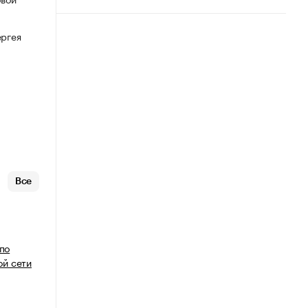
ергея
Все
 по
й сети