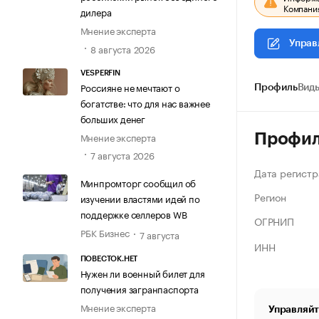
Компания
дилера
Мнение эксперта
Управ
8 августа 2026
VESPERFIN
Россияне не мечтают о
Профиль
Виды
богатстве: что для нас важнее
больших денег
Мнение эксперта
Профи
7 августа 2026
Дата регистр
Минпромторг сообщил об
Регион
изучении властями идей по
поддержке селлеров WB
ОГРНИП
РБК Бизнес
7 августа
ИНН
ПОВЕСТОК.НЕТ
Нужен ли военный билет для
получения загранпаспорта
Мнение эксперта
Управляйт