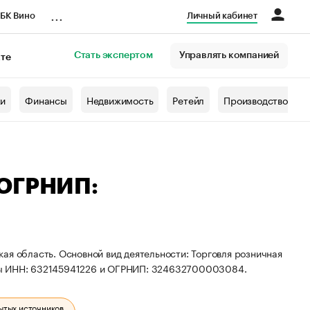
...
БК Вино
Личный кабинет
Стать экспертом
Управлять компанией
кте
азета
жи
Финансы
Недвижимость
Ретейл
Производство
 ОГРНИП:
ая область. Основной вид деятельности: Торговля розничная
ты ИНН: 632145941226 и ОГРНИП: 324632700003084.
ытых источников.