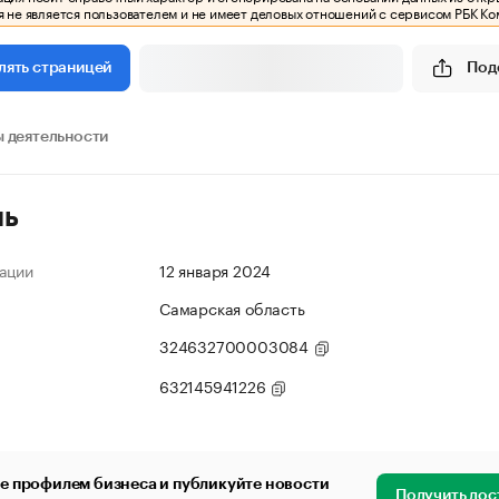
 не является пользователем и не имеет деловых отношений с сервисом РБК Ко
Под
лять страницей
 деятельности
ль
ации
12 января 2024
Самарская область
324632700003084
632145941226
е профилем бизнеса и публикуйте новости
Получить дос