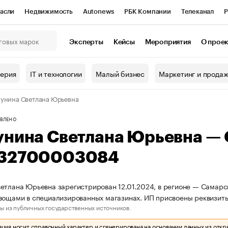
асли
Недвижимость
Autonews
РБК Компании
Телеканал
Р
К Курсы
РБК Life
Тренды
Визионеры
Национальные проекты
Эксперты
Кейсы
Мероприятия
О прое
онный клуб
Исследования
Кредитные рейтинги
Франшизы
Г
терия
IT и технологии
Малый бизнес
Маркетинг и прода
Проверка контрагентов
Политика
Экономика
Бизнес
унина Светлана Юрьевна
ы
ВЛЕНО
унина Светлана Юрьевна —
32700003084
етлана Юрьевна зарегистрирован 12.01.2024, в регионе — Самарск
овощами в специализированных магазинах. ИП присвоены реквизи
ы из публичных государственных источников.
ия носит справочный характер и сгенерирована на основании данных из откр