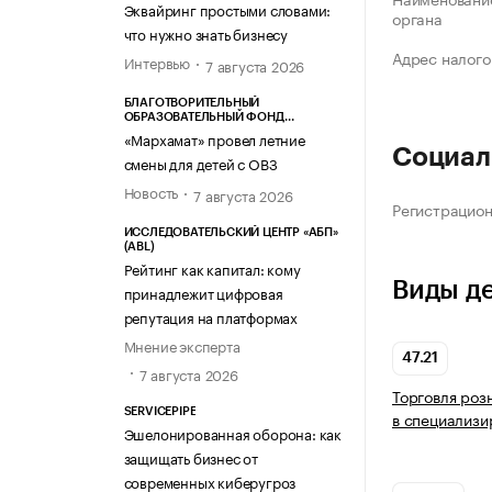
Эквайринг простыми словами:
органа
что нужно знать бизнесу
Адрес налого
Интервью
7 августа 2026
БЛАГОТВОРИТЕЛЬНЫЙ
ОБРАЗОВАТЕЛЬНЫЙ ФОНД
«МАРХАМАТ»
«Мархамат» провел летние
Социал
смены для детей с ОВЗ
Новость
7 августа 2026
Регистрацио
ИССЛЕДОВАТЕЛЬСКИЙ ЦЕНТР «АБП»
(ABL)
Рейтинг как капитал: кому
Виды д
принадлежит цифровая
репутация на платформах
Мнение эксперта
47.21
7 августа 2026
Торговля роз
SERVICEPIPE
в специализи
Эшелонированная оборона: как
защищать бизнес от
современных киберугроз