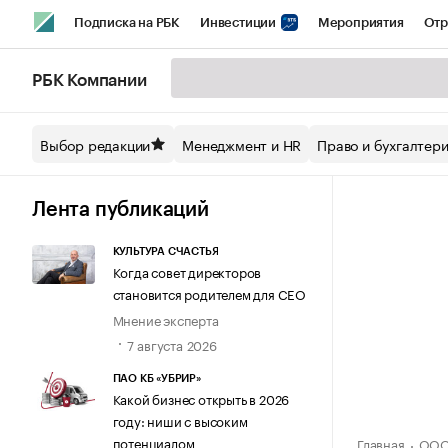
Подписка на РБК
Инвестиции
Мероприятия
Отр
Спорт
Школа управления РБК
РБК Образование
РБ
РБК Компании
Стиль
Крипто
РБК Бизнес-среда
Дискуссионный кл
Выбор редакции
Менеджмент и HR
Право и бухгалтер
Спецпроекты СПб
Конференции СПб
Спецпроекты
Технологии и медиа
Финансы
Рынок наличной валют
Лента публикаций
КУЛЬТУРА СЧАСТЬЯ
Когда совет директоров
становится родителем для CEO
Мнение эксперта
7 августа 2026
ПАО КБ «УБРИР»
Какой бизнес открыть в 2026
году: ниши с высоким
потенциалом
Главная
ООО