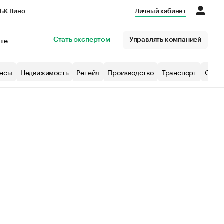
БК Вино
Личный кабинет
Город
Стать экспертом
Управлять компанией
кте
нсы
Недвижимость
Ретейл
Производство
Транспорт
Образ