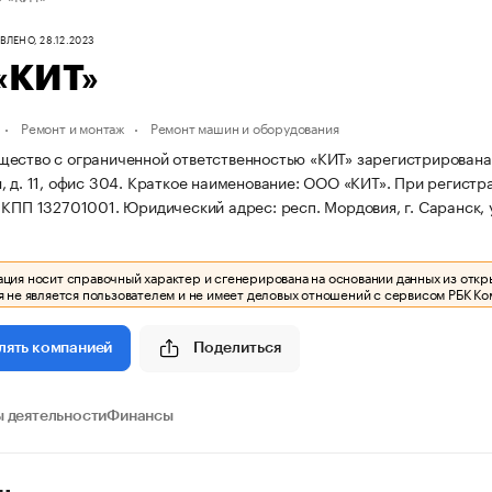
ЛЕНО, 28.12.2023
«КИТ»
Ремонт и монтаж
Ремонт машин и оборудования
ество с ограниченной ответственностью «КИТ» зарегистрирована 02.
 д. 11, офис 304.
Краткое наименование: ООО «КИТ».
При регистр
 КПП 132701001.
Юридический адрес: респ. Мордовия, г. Саранск, у
ия носит справочный характер и сгенерирована на основании данных из откр
 не является пользователем и не имеет деловых отношений с сервисом РБК Ко
Поделиться
лять компанией
 деятельности
Финансы