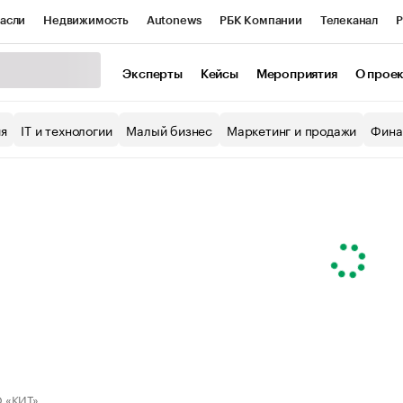
асли
Недвижимость
Autonews
РБК Компании
Телеканал
Р
К Курсы
РБК Life
Тренды
Визионеры
Национальные проекты
Эксперты
Кейсы
Мероприятия
О прое
уб
Исследования
Кредитные рейтинги
Франшизы
Газета
ия
IT и технологии
Малый бизнес
Маркетинг и продажи
Фина
Проверка контрагентов
Политика
Экономика
Бизнес
ы
 «КИТ»