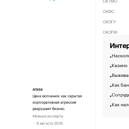
ОКТМО
ОКФС
ОКОГУ
ОКОПФ
Интер
Насколь
Казино
Выжива
Как бан
АПКБК
Сотрудн
Цена молчания: как скрытая
корпоративная агрессия
Как нал
разрушает бизнес
Мнение эксперта
6 августа 2026