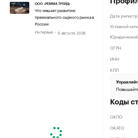
Профи
ООО «РЕММА ТРЕЙД»
Что мешает развитию
Дата регистр
премиального сырного рынка в
России
Уставной кап
Интервью
6 августа 2026
Юридический
ОГРН
ИНН
КПП
Управляйт
Повышайте
Коды с
ОКПО
ОКАТО