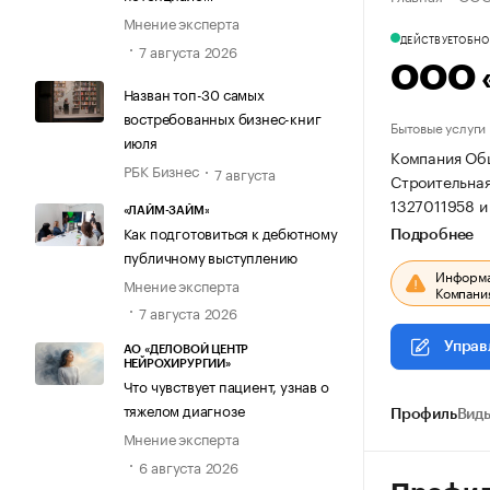
Мнение эксперта
ДЕЙСТВУЕТ
ОБНОВ
7 августа 2026
ООО 
Назван топ-30 самых
востребованных бизнес-книг
Бытовые услуги
июля
Компания Общ
РБК Бизнес
7 августа
Строительная,
1327011958 и
«ЛАЙМ-ЗАЙМ»
Как подготовиться к дебютному
Подробнее
публичному выступлению
Информац
Мнение эксперта
Компания
7 августа 2026
Управ
АО «ДЕЛОВОЙ ЦЕНТР
НЕЙРОХИРУРГИИ»
Что чувствует пациент, узнав о
тяжелом диагнозе
Профиль
Виды
Мнение эксперта
6 августа 2026