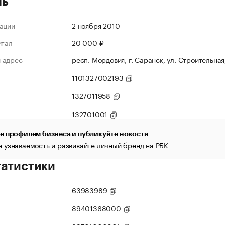
ль
ации
2 ноября 2010
итал
20 000 ₽
 адрес
респ. Мордовия, г. Саранск, ул. Строительная
1101327002193
1327011958
132701001
е профилем бизнеса и публикуйте новости
 узнаваемость и развивайте личный бренд на РБК
татистики
63983989
89401368000