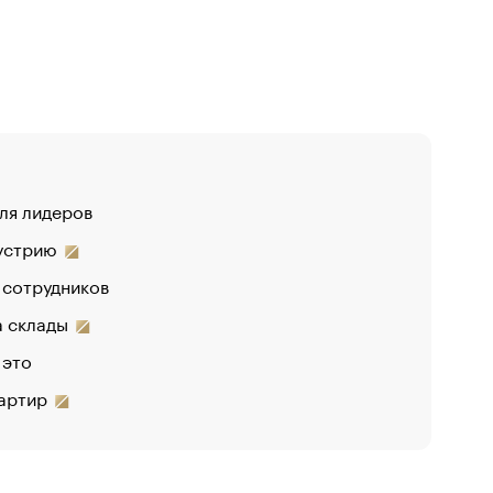
для лидеров
«От спор
дустрию
«Деньги 
 сотрудников
на склады
 это
вартир