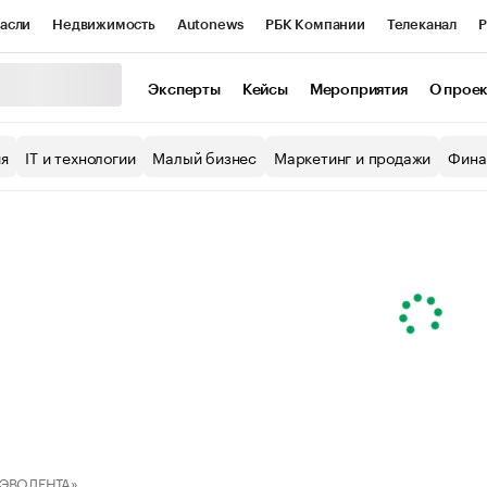
асли
Недвижимость
Autonews
РБК Компании
Телеканал
Р
К Курсы
РБК Life
Тренды
Визионеры
Национальные проекты
Эксперты
Кейсы
Мероприятия
О прое
уб
Исследования
Кредитные рейтинги
Франшизы
Газета
ия
IT и технологии
Малый бизнес
Маркетинг и продажи
Фина
Проверка контрагентов
Политика
Экономика
Бизнес
ы
«ЭВОЛЕНТА»