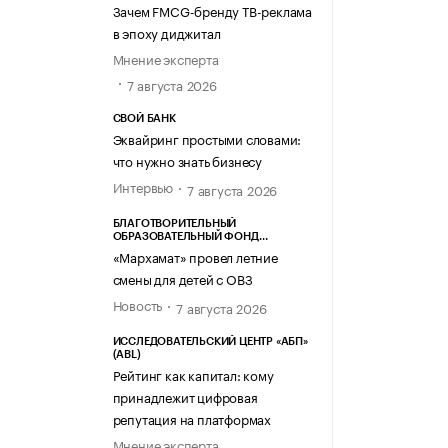
Зачем FMCG-бренду ТВ-реклама
в эпоху диджитал
Мнение эксперта
7 августа 2026
СВОЙ БАНК
Эквайринг простыми словами:
что нужно знать бизнесу
Интервью
7 августа 2026
БЛАГОТВОРИТЕЛЬНЫЙ
ОБРАЗОВАТЕЛЬНЫЙ ФОНД
«МАРХАМАТ»
«Мархамат» провел летние
смены для детей с ОВЗ
Новость
7 августа 2026
ИССЛЕДОВАТЕЛЬСКИЙ ЦЕНТР «АБП»
(ABL)
Рейтинг как капитал: кому
принадлежит цифровая
репутация на платформах
Мнение эксперта