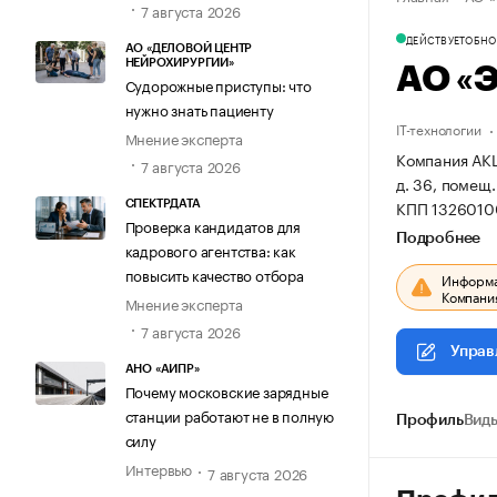
7 августа 2026
ДЕЙСТВУЕТ
ОБНОВ
АО «ДЕЛОВОЙ ЦЕНТР
НЕЙРОХИРУРГИИ»
АО «
Судорожные приступы: что
нужно знать пациенту
IT-технологии
Мнение эксперта
Компания АКЦ
7 августа 2026
д. 36, помещ.
КПП 1326010
СПЕКТРДАТА
Проверка кандидатов для
Подробнее
кадрового агентства: как
повысить качество отбора
Информац
Компания
Мнение эксперта
7 августа 2026
Управ
АНО «АИПР»
Почему московские зарядные
станции работают не в полную
Профиль
Виды
силу
Интервью
7 августа 2026