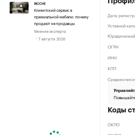
Профи
RICCHE
Клиентский сервис в
Дата регистр
премиальной мебели: почему
продают не продавцы
Уставной кап
Мнение эксперта
Юридический
7 августа 2026
ОГРН
ИНН
КПП
Среднесписо
Управляйт
Повышайте
Коды с
ОКПО