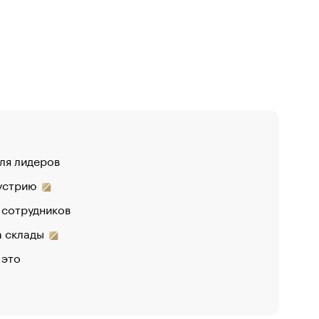
для лидеров
дустрию
 сотрудников
на склады
 это