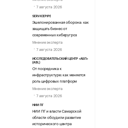
7 августа 2026
SERVICEPIPE
Эшелонированная оборона: как
защищать бизнес от
современных киберугроз
Мнение эксперта
7 августа 2026
ИССЛЕДОВАТЕЛЬСКИЙ ЦЕНТР «АБП»
(ABL)
От посредника к
инфраструктуре: как меняется
роль цифровых платформ
Мнение эксперта
7 августа 2026
НИИ ПГ
НИИ ПГ и власти Самарской
области обсудили развитие
исторического центра