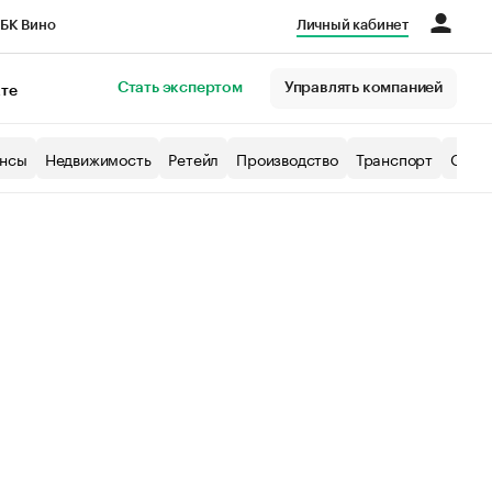
БК Вино
Личный кабинет
Город
Стать экспертом
Управлять компанией
кте
нсы
Недвижимость
Ретейл
Производство
Транспорт
Образ