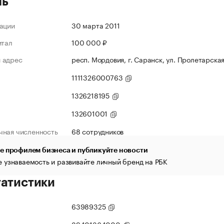
ль
ации
30 марта 2011
итал
100 000 ₽
 адрес
респ. Мордовия, г. Саранск, ул. Пролетарская
1111326000763
1326218195
132601001
чная численность
68 сотрудников
е профилем бизнеса и публикуйте новости
 узнаваемость и развивайте личный бренд на РБК
татистики
63989325