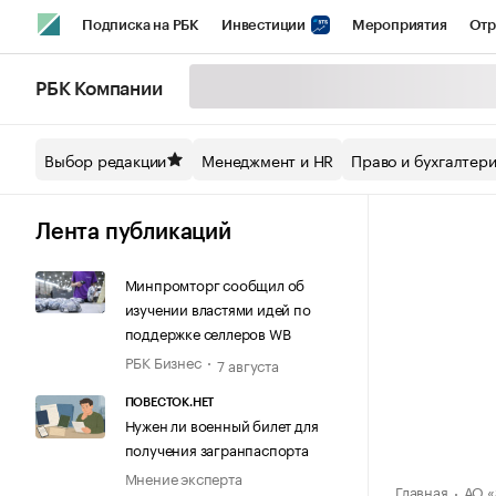
Подписка на РБК
Инвестиции
Мероприятия
Отр
Спорт
Школа управления РБК
РБК Образование
РБ
РБК Компании
Стиль
Крипто
РБК Бизнес-среда
Дискуссионный кл
Выбор редакции
Менеджмент и HR
Право и бухгалтер
Спецпроекты СПб
Конференции СПб
Спецпроекты
Технологии и медиа
Финансы
Рынок наличной валют
Лента публикаций
Минпромторг сообщил об
изучении властями идей по
поддержке селлеров WB
РБК Бизнес
7 августа
ПОВЕСТОК.НЕТ
Нужен ли военный билет для
получения загранпаспорта
Мнение эксперта
Главная
АО 