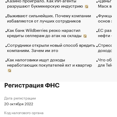
Казино проиграло. Как ИИ-агенты
«Деньги б
разрушают букмекерскую индустрию
Маск в и
Выживают сильнейших. Почему компании
Функции 
избавляются от лучших сотрудников
основ эф
Как банк Wildberries резко нарастил
ЕС разре
кредиты селлерам до атак на склады
нефти — 
Сотрудники открыли новый способ вредить
Стресс о
компаниям. Зачем им это
доходов 
Как налоговики ищут доходы
Что обви
неработающих покупателей яхт и квартир
для Tele
Регистрация ФНС
Дата регистрации
20 октября 2022
Код налогового органа