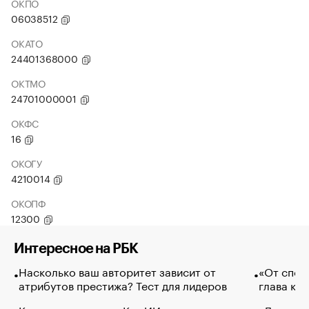
ОКПО
06038512
ОКАТО
24401368000
ОКТМО
24701000001
ОКФС
16
ОКОГУ
4210014
ОКОПФ
12300
Интересное на РБК
Насколько ваш авторитет зависит от
«От спор
атрибутов престижа? Тест для лидеров
глава ко